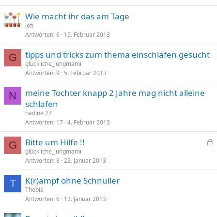
Wie macht ihr das am Tage
jofi
Antworten
6
15. Februar 2013
tipps und tricks zum thema einschlafen gesucht
G
glückliche_jungmami
Antworten
9
5. Februar 2013
meine Tochter knapp 2 Jahre mag nicht alleine
N
schlafen
nadine 27
Antworten
17
4. Februar 2013
Bitte um Hilfe !!
G
e
glückliche_jungmami
Antworten
8
22. Januar 2013
s
p
K(r)ampf ohne Schnuller
e
T
Thebia
r
Antworten
6
13. Januar 2013
r
t