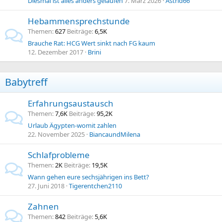
Diesmal ist alles anders gelaufen
7. März 2026
Astrid66
Hebammensprechstunde
Themen
627
Beiträge
6,5K
Brauche Rat: HCG Wert sinkt nach FG kaum
12. Dezember 2017
Brini
Babytreff
Erfahrungsaustausch
Themen
7,6K
Beiträge
95,2K
Urlaub Ägypten-womit zahlen
22. November 2025
BiancaundMilena
Schlafprobleme
Themen
2K
Beiträge
19,5K
Wann gehen eure sechsjährigen ins Bett?
27. Juni 2018
Tigerentchen2110
Zahnen
Themen
842
Beiträge
5,6K