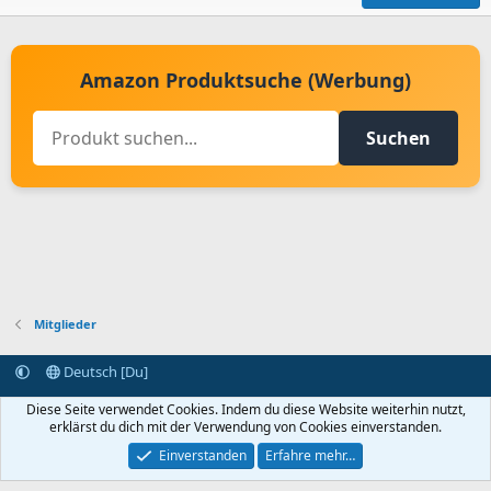
Amazon Produktsuche (Werbung)
Suchen
Mitglieder
Deutsch [Du]
Kontakt aufnehmen
Bedingungen und Regeln
Datenschutz
Diese Seite verwendet Cookies. Indem du diese Website weiterhin nutzt,
Hilfe
Startseite
R
erklärst du dich mit der Verwendung von Cookies einverstanden.
S
S
Einverstanden
Erfahre mehr…
®
Community platform by XenForo
© 2010-2024 XenForo Ltd.