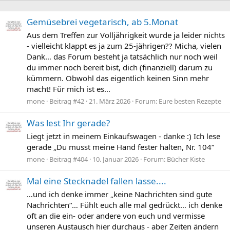
Gemüsebrei vegetarisch, ab 5.Monat
Aus dem Treffen zur Volljährigkeit wurde ja leider nichts
- vielleicht klappt es ja zum 25-jährigen?? Micha, vielen
Dank… das Forum besteht ja tatsächlich nur noch weil
du immer noch bereit bist, dich (finanziell) darum zu
kümmern. Obwohl das eigentlich keinen Sinn mehr
macht! Für mich ist es...
mone
Beitrag #42
21. März 2026
Forum:
Eure besten Rezepte
Was lest Ihr gerade?
Liegt jetzt in meinem Einkaufswagen - danke :) Ich lese
gerade „Du musst meine Hand fester halten, Nr. 104“
mone
Beitrag #404
10. Januar 2026
Forum:
Bücher Kiste
Mal eine Stecknadel fallen lasse....
…und ich denke immer „keine Nachrichten sind gute
Nachrichten“… Fühlt euch alle mal gedrückt… ich denke
oft an die ein- oder andere von euch und vermisse
unseren Austausch hier durchaus - aber Zeiten ändern