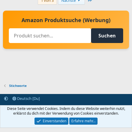
1 von 3
Nächste
Amazon Produktsuche (Werbung)
Suchen
Stichworte
Deutsch [Du]
Kontakt aufnehmen
Bedingungen und Regeln
Datenschutz
Diese Seite verwendet Cookies. Indem du diese Website weiterhin nutzt,
Hilfe
Startseite
R
erklärst du dich mit der Verwendung von Cookies einverstanden.
S
S
Einverstanden
Erfahre mehr…
®
Community platform by XenForo
© 2010-2024 XenForo Ltd.