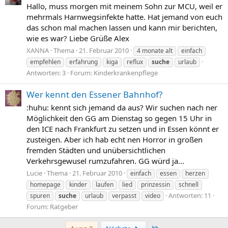
Hallo, muss morgen mit meinem Sohn zur MCU, weil er
mehrmals Harnwegsinfekte hatte. Hat jemand von euch
das schon mal machen lassen und kann mir berichten,
wie es war? Liebe Grüße Alex
XANNA
Thema
21. Februar 2010
4 monate alt
einfach
empfehlen
erfahrung
kiga
reflux
suche
urlaub
Antworten: 3
Forum:
Kinderkrankenpflege
Wer kennt den Essener Bahnhof?
:huhu: kennt sich jemand da aus? Wir suchen nach ner
Möglichkeit den GG am Dienstag so gegen 15 Uhr in
den ICE nach Frankfurt zu setzen und in Essen könnt er
zusteigen. Aber ich hab echt nen Horror in großen
fremden Städten und unübersichtlichen
Verkehrsgewusel rumzufahren. GG würd ja...
Lucie
Thema
21. Februar 2010
einfach
essen
herzen
homepage
kinder
laufen
lied
prinzessin
schnell
Antworten: 11
spuren
suche
urlaub
verpasst
video
Forum:
Ratgeber
Letzte