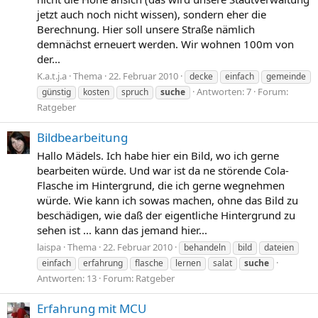
jetzt auch noch nicht wissen), sondern eher die
Berechnung. Hier soll unsere Straße nämlich
demnächst erneuert werden. Wir wohnen 100m von
der...
K.a.t.j.a
Thema
22. Februar 2010
decke
einfach
gemeinde
Antworten: 7
Forum:
günstig
kosten
spruch
suche
Ratgeber
Bildbearbeitung
Hallo Mädels. Ich habe hier ein Bild, wo ich gerne
bearbeiten würde. Und war ist da ne störende Cola-
Flasche im Hintergrund, die ich gerne wegnehmen
würde. Wie kann ich sowas machen, ohne das Bild zu
beschädigen, wie daß der eigentliche Hintergrund zu
sehen ist ... kann das jemand hier...
laispa
Thema
22. Februar 2010
behandeln
bild
dateien
einfach
erfahrung
flasche
lernen
salat
suche
Antworten: 13
Forum:
Ratgeber
Erfahrung mit MCU