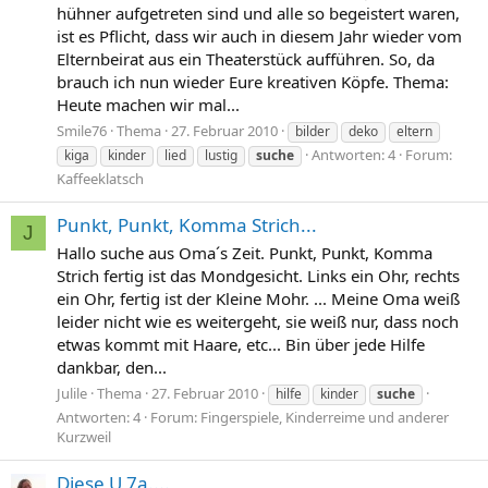
hühner aufgetreten sind und alle so begeistert waren,
ist es Pflicht, dass wir auch in diesem Jahr wieder vom
Elternbeirat aus ein Theaterstück aufführen. So, da
brauch ich nun wieder Eure kreativen Köpfe. Thema:
Heute machen wir mal...
Smile76
Thema
27. Februar 2010
bilder
deko
eltern
Antworten: 4
Forum:
kiga
kinder
lied
lustig
suche
Kaffeeklatsch
Punkt, Punkt, Komma Strich...
J
Hallo suche aus Oma´s Zeit. Punkt, Punkt, Komma
Strich fertig ist das Mondgesicht. Links ein Ohr, rechts
ein Ohr, fertig ist der Kleine Mohr. ... Meine Oma weiß
leider nicht wie es weitergeht, sie weiß nur, dass noch
etwas kommt mit Haare, etc... Bin über jede Hilfe
dankbar, den...
Julile
Thema
27. Februar 2010
hilfe
kinder
suche
Antworten: 4
Forum:
Fingerspiele, Kinderreime und anderer
Kurzweil
Diese U 7a....