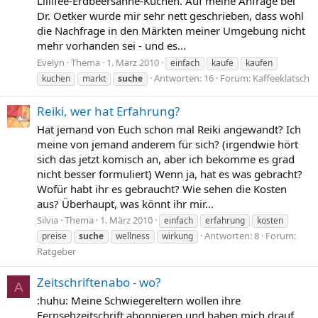
Lillifee-Erdbeersahne-Kuchen. Auf meine Anfrage bei
Dr. Oetker wurde mir sehr nett geschrieben, dass wohl
die Nachfrage in den Märkten meiner Umgebung nicht
mehr vorhanden sei - und es...
Evelyn
Thema
1. März 2010
einfach
kaufe
kaufen
Antworten: 16
Forum:
Kaffeeklatsch
kuchen
markt
suche
Reiki, wer hat Erfahrung?
Hat jemand von Euch schon mal Reiki angewandt? Ich
meine von jemand anderem für sich? (irgendwie hört
sich das jetzt komisch an, aber ich bekomme es grad
nicht besser formuliert) Wenn ja, hat es was gebracht?
Wofür habt ihr es gebraucht? Wie sehen die Kosten
aus? Überhaupt, was könnt ihr mir...
Silvia
Thema
1. März 2010
einfach
erfahrung
kosten
Antworten: 8
Forum:
preise
suche
wellness
wirkung
Ratgeber
Zeitschriftenabo - wo?
A
:huhu: Meine Schwiegereltern wollen ihre
Fernsehzeitschrift abonnieren und haben mich drauf