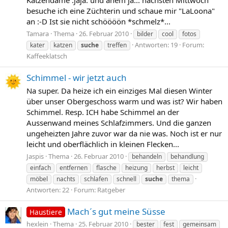
Katzendame :jaja: und ähem ja... nächsten Mittwoch
besuche ich eine Züchterin und schaue mir "LaLoona"
an :-D Ist sie nicht schöööön *schmelz*...
Tamara
Thema
26. Februar 2010
bilder
cool
fotos
Antworten: 19
Forum:
kater
katzen
suche
treffen
Kaffeeklatsch
Schimmel - wir jetzt auch
Na super. Da heize ich ein einziges Mal diesen Winter
über unser Obergeschoss warm und was ist? Wir haben
Schimmel. Resp. ICH habe Schimmel an der
Aussenwand meines Schlafzimmers. Und die ganzen
ungeheizten Jahre zuvor war da nie was. Noch ist er nur
leicht und oberflächlich in kleinen Flecken...
Jaspis
Thema
26. Februar 2010
behandeln
behandlung
einfach
entfernen
flasche
heizung
herbst
leicht
möbel
nachts
schlafen
schnell
suche
thema
Antworten: 22
Forum:
Ratgeber
Mach´s gut meine Süsse
Haustiere
hexlein
Thema
25. Februar 2010
bester
fest
gemeinsam