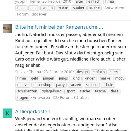
yuppi
Thema
25. Februar 2010
alter
einfach
firma
Antworten: 1
folge
geld
laufen
marke
sauber
suche
Forum:
Ratgeber
Bitte helft mir bei der Ranzensuche....
:huhu: Natürlich muss er passen, aber er soll meinem
Kind auch gefallen. Ich suche einen hübschen Ranzen
für einen Jungen. Er sollte am besten gelb oder rot sein.
Auf jeden Fall bunt. Das Motiv darf nicht gruselig sein.
Cars oder Wickie wäre gut, niedliche Tiere auch. Bisher
mag er eher...
Susala
Thema
23. Februar 2010
design
einfach
eltern
firma
geld
jungen
jungs
kind
kinder
marke
motiv
motive
onlineshop
party
ranzen
schöne
schule
schulranzen
spiegelburg
sport
suche
tasche
tiere
Antworten: 52
Forum:
Schulzeit
tragen
Anliegerkosten
K
Weiß jemand von euch zufällig, wo man sich über
anstehende Anliegerkosten erkundigen kann? Also
nicht die Höhe ansich (das wird unsere Stadtverwaltung