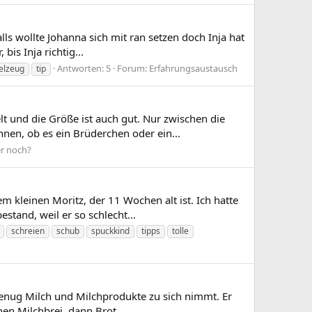
alls wollte Johanna sich mit ran setzen doch Inja hat
is Inja richtig...
Antworten: 5
Forum:
Erfahrungsaustausch
elzeug
tip
 und die Größe ist auch gut. Nur zwischen die
nen, ob es ein Brüderchen oder ein...
r noch?
m kleinen Moritz, der 11 Wochen alt ist. Ich hatte
stand, weil er so schlecht...
schreien
schub
spuckkind
tipps
tolle
x genug Milch und Milchprodukte zu sich nimmt. Er
en Milchbrei, dann Brot...