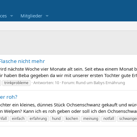
ces
Mitglieder
 Flasche nicht mehr
d nächste Woche vier Monate alt sein. Seit etwa einem Monat b
r haben Beba gegeben da wir mit unserer ersten Tochter gute Er
Antworten: 10
Forum:
Rund um Babys Ernährung
trinkprobleme
er roh?
lachter ein kleines, dünnes Stück Ochsenschwanz gekauft und wür
en Welpen? Kann ich es roh geben oder soll ich den Ochsenschwa
hfall
einfach
erfahrung
hund
kochen
meinung
notfall
schwange