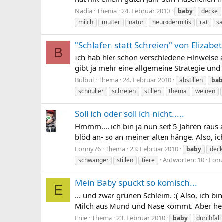
Nadia
Thema
24. Februar 2010
baby
decke
milch
mutter
natur
neurodermitis
rat
s
"Schlafen statt Schreien" von Elizabe
B
Ich hab hier schon verschiedene Hinweise 
gibt ja mehr eine allgemeine Strategie und
Bulbul
Thema
24. Februar 2010
abstillen
ba
schnuller
schreien
stillen
thema
weinen
Soll ich oder soll ich nicht.....
Hmmm.... ich bin ja nun seit 5 Jahren raus 
blöd an- so an meiner alten hänge. Also, i
Lonny76
Thema
23. Februar 2010
baby
dec
Antworten: 10
For
schwanger
stillen
tiere
Mein Baby spuckt so komisch...
E
... und zwar grünen Schleim. :( Also, ich 
Milch aus Mund und Nase kommt. Aber heute
Enie
Thema
23. Februar 2010
baby
durchfall