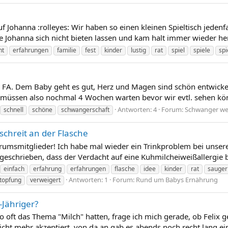
 Auf Johanna :rolleyes: Wir haben so einen kleinen Spieltisch jedenf
Johanna sich nicht bieten lassen und kam halt immer wieder her, b
ht
erfahrungen
familie
fest
kinder
lustig
rat
spiel
spiele
spi
FA. Dem Baby geht es gut, Herz und Magen sind schön entwickelt
r müssen also nochmal 4 Wochen warten bevor wir evtl. sehen kön
Antworten: 4
Forum:
Schwanger we
schnell
schöne
schwangerschaft
chreit an der Flasche
Forumsmitglieder! Ich habe mal wieder ein Trinkproblem bei unsere
geschrieben, dass der Verdacht auf eine Kuhmilcheiweißallergie be
einfach
erfahrung
erfahrungen
flasche
idee
kinder
rat
sauger
Antworten: 1
Forum:
Rund um Babys Ernährung
topfung
verweigert
-Jähriger?
er so oft das Thema "Milch" hatten, frage ich mich gerade, ob Feli
icht mehr akzeptiert, von da an gab es abends noch recht lang ein