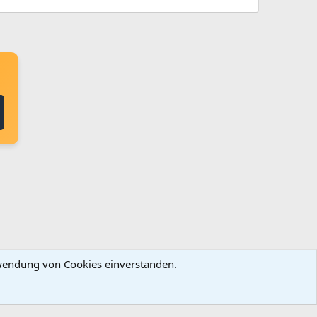
erwendung von Cookies einverstanden.
ingungen und Regeln
Datenschutz
Hilfe
Startseite
R
S
S