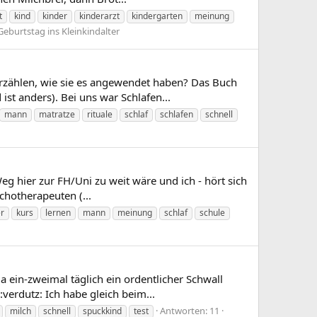
t
kind
kinder
kinderarzt
kindergarten
meinung
eburtstag ins Kleinkindalter
erzählen, wie sie es angewendet haben? Das Buch
st anders). Bei uns war Schlafen...
mann
matratze
rituale
schlaf
schlafen
schnell
Weg hier zur FH/Uni zu weit wäre und ich - hört sich
chotherapeuten (...
er
kurs
lernen
mann
meinung
schlaf
schule
a ein-zweimal täglich ein ordentlicher Schwall
erdutz: Ich habe gleich beim...
Antworten: 11
milch
schnell
spuckkind
test