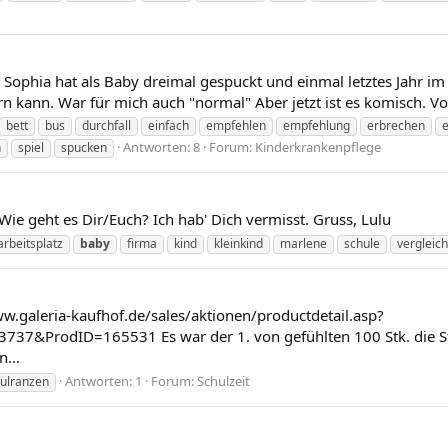
t. Sophia hat als Baby dreimal gespuckt und einmal letztes Jahr im
 kann. War für mich auch "normal" Aber jetzt ist es komisch. Vo
bett
bus
durchfall
einfach
empfehlen
empfehlung
erbrechen
Antworten: 8
Forum:
Kinderkrankenpflege
n
spiel
spucken
 Wie geht es Dir/Euch? Ich hab' Dich vermisst. Gruss, Lulu
arbeitsplatz
baby
firma
kind
kleinkind
marlene
schule
vergleich
ww.galeria-kaufhof.de/sales/aktionen/productdetail.asp?
rodID=165531 Es war der 1. von gefühlten 100 Stk. die Stell
n...
Antworten: 1
Forum:
Schulzeit
ulranzen