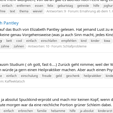
einfach
entfernen
essen
felix
geburtstag
getreide
hilfe
joghur
Antworten: 9
Forum:
Ernährung ab dem 1. G
ahne
text
thema
wieviel
th Pantley
auf das Buch von Elizabeth Pantley gelesen. Hat jemand Lust zu 
 keine genau Vorgehensweise (was ja auch Sinn macht, jedes Kind i
by
bett
cool
einfach
einschlafen
empfehlen
kind
kinder
kiwa
Antworten: 10
Forum:
Schlafprobleme
zähne
zahnen
ausm Studium ( oh gott, fast 6....) Zurück geht nimmer, weil der 
ch würde ja gern einen Heilpraktiker machen. Aber auch einen Psy
ke
einfach
einschulung
freude
geld
geschenk
heilpraktiker
kind
um:
Kaffeeklatsch
bin ja absolut Spuckkind-erprobt und mach mir keinen Kopf, wenn d
 morgen war da eine reichliche Portion grüner Schleim dabei. :v
einfach
erbrechen
familie
hebamme
hilfe
ja absolut
kinderarzt