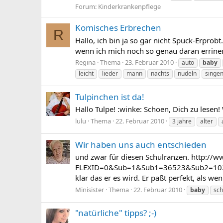
Forum:
Kinderkrankenpflege
Komisches Erbrechen
R
Hallo, ich bin ja so gar nicht Spuck-Erprob
wenn ich mich noch so genau daran errinern
Regina
Thema
23. Februar 2010
auto
baby
leicht
lieder
mann
nachts
nudeln
singe
Tulpinchen ist da!
Hallo Tulpe! :winke: Schoen, Dich zu lesen!
lulu
Thema
22. Februar 2010
3 jahre
alter
Wir haben uns auch entschieden
und zwar für diesen Schulranzen. http://w
FLEXID=0&Sub=1&Sub1=36523&Sub2=103737&P
klar das er es wird. Er paßt perfekt, als wen
Minisister
Thema
22. Februar 2010
baby
sch
"natürliche" tipps? ;-)