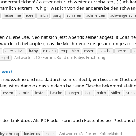
n wundermittelchen! ( ausser natürlich weiter durchhalten ;-) ) ich
 nämlich extrem "ruhig", was ich von den anderen beiden schwang
hebamme
idee
milch
party
schlafen
schmerzen
schwangerscha
n ? Liebe Ute, Neo hat sich jetzt Abends selber abgestillt...das he
, würde ich behaupten, das die Milchmenge insgesamt ungefähr ei
r
alternative
baby
einfach
empfehlen
essen
flasche
herzen
i
Antworten: 10
Forum:
Rund um Babys Ernährung
eigert
wird..
neidezähne und isst dadurch sehr schlecht, ein bisschen Obst geht
illen, ist es dann ok das sie dann halt eine Flasche bekommt statt
essen
familie
fester
flasche
hunger
kiga
milch
stillen
supp
 der Link dazu. Als PDF oder kann auch kostenlos per Post ange
Antworten: 3
Forum:
Kaffeeklatsch
by
nahrung
kostenlos
milch