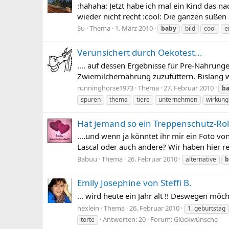
:hahaha: Jetzt habe ich mal ein Kind das na
wieder nicht recht :cool: Die ganzen süßen
Su
Thema
1. März 2010
baby
bild
cool
e
Verunsichert durch Oekotest...
.... auf dessen Ergebnisse für Pre-Nahrun
Zwiemilchernährung zuzufüttern. Bislang wa
runninghorse1973
Thema
27. Februar 2010
b
spuren
thema
tiere
unternehmen
wirkung
Hat jemand so ein Treppenschutz-Rol
....und wenn ja könntet ihr mir ein Foto 
Lascal oder auch andere? Wir haben hier r
Babuu
Thema
26. Februar 2010
alternative
b
Emily Josephine von Steffi B.
... wird heute ein Jahr alt !! Deswegen mö
hexlein
Thema
26. Februar 2010
1. geburtstag
Antworten: 20
Forum:
Glückwünsche
torte