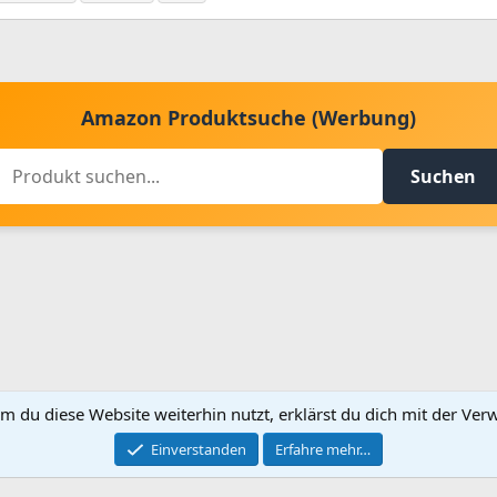
Amazon Produktsuche (Werbung)
Suchen
m du diese Website weiterhin nutzt, erklärst du dich mit der V
Kontakt aufnehmen
Bed
Einverstanden
Erfahre mehr…
®
Community platform by XenForo
© 2010-2024 XenForo Ltd.