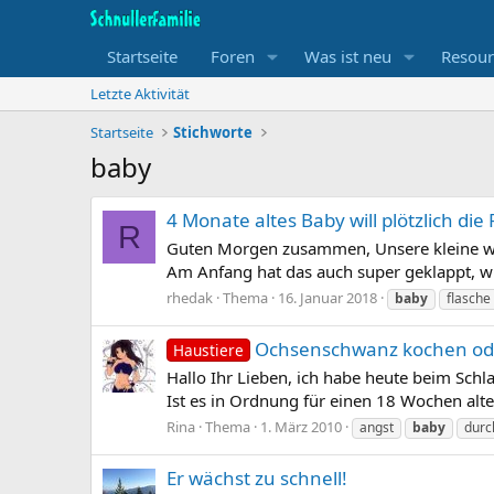
Startseite
Foren
Was ist neu
Resour
Letzte Aktivität
Startseite
Stichworte
baby
4 Monate altes Baby will plötzlich die
R
Guten Morgen zusammen, Unsere kleine wir
Am Anfang hat das auch super geklappt, wi
rhedak
Thema
16. Januar 2018
baby
flasche
Ochsenschwanz kochen od
Haustiere
Hallo Ihr Lieben, ich habe heute beim Sch
Ist es in Ordnung für einen 18 Wochen alt
Rina
Thema
1. März 2010
angst
baby
durc
Er wächst zu schnell!