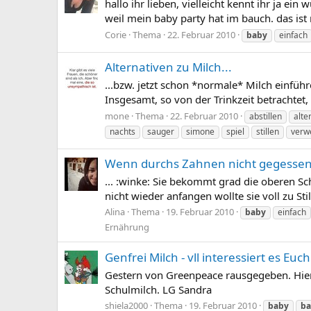
hallo ihr lieben, vielleicht kennt ihr ja ei
weil mein baby party hat im bauch. das ist
Corie
Thema
22. Februar 2010
baby
einfach
Alternativen zu Milch...
...bzw. jetzt schon *normale* Milch einführe
Insgesamt, so von der Trinkzeit betrachtet
mone
Thema
22. Februar 2010
abstillen
alte
nachts
sauger
simone
spiel
stillen
verw
Wenn durchs Zahnen nicht gegessen 
... :winke: Sie bekommt grad die oberen Sch
nicht wieder anfangen wollte sie voll zu St
Alina
Thema
19. Februar 2010
baby
einfach
Ernährung
Genfrei Milch - vll interessiert es Euch
Gestern von Greenpeace rausgegeben. Hier
Schulmilch. LG Sandra
shiela2000
Thema
19. Februar 2010
baby
ba