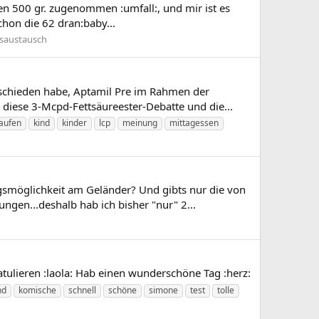
agen 500 gr. zugenommen :umfall:, und mir ist es
chon die 62 dran:baby...
saustausch
ntschieden habe, Aptamil Pre im Rahmen der
 diese 3-Mcpd-Fettsäureester-Debatte und die...
aufen
kind
kinder
lcp
meinung
mittagessen
ngsmöglichkeit am Geländer? Und gibts nur die von
gen...deshalb hab ich bisher "nur" 2...
atulieren :laola: Hab einen wunderschöne Tag :herz:
nd
komische
schnell
schöne
simone
test
tolle