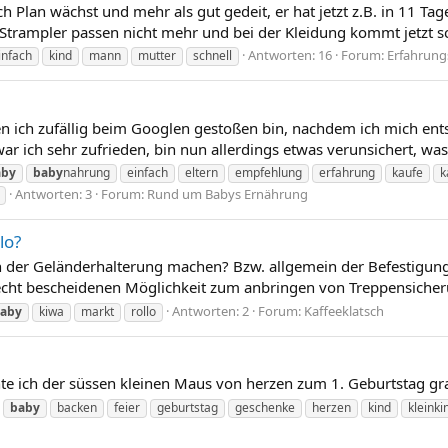
ch Plan wächst und mehr als gut gedeit, er hat jetzt z.B. in 11 T
 Strampler passen nicht mehr und bei der Kleidung kommt jetzt s
Antworten: 16
Forum:
Erfahrung
infach
kind
mann
mutter
schnell
gen ich zufällig beim Googlen gestoßen bin, nachdem ich mich e
r ich sehr zufrieden, bin nun allerdings etwas verunsichert, was
aby
baby
nahrung
einfach
eltern
empfehlung
erfahrung
kaufe
k
Antworten: 3
Forum:
Rund um Babys Ernährung
lo?
von der Geländerhalterung machen? Bzw. allgemein der Befestigu
echt bescheidenen Möglichkeit zum anbringen von Treppensicherun
Antworten: 2
Forum:
Kaffeeklatsch
aby
kiwa
markt
rollo
chte ich der süssen kleinen Maus von herzen zum 1. Geburtstag gr
baby
backen
feier
geburtstag
geschenke
herzen
kind
kleinki