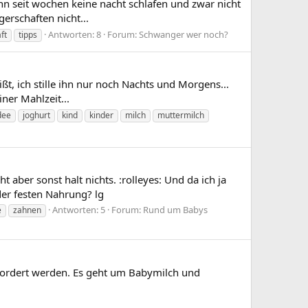
 kann seit wochen keine nacht schlafen und zwar nicht
erschaften nicht...
Antworten: 8
Forum:
Schwanger wer noch?
ft
tipps
ißt, ich stille ihn nur noch Nachts und Morgens...
ner Mahlzeit...
dee
joghurt
kind
kinder
milch
muttermilch
 aber sonst halt nichts. :rolleyes: Und da ich ja
 der festen Nahrung? lg
Antworten: 5
Forum:
Rund um Babys
e
zahnen
fordert werden. Es geht um Babymilch und