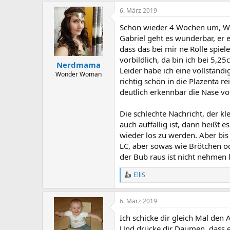
6. März 2019
Schon wieder 4 Wochen um, Wa
Gabriel geht es wunderbar, er en
dass das bei mir ne Rolle spie
vorbildlich, da bin ich bei 5,2
Nerdmama
Leider habe ich eine vollständ
Wonder Woman
richtig schön in die Plazenta 
deutlich erkennbar die Nase v
Die schlechte Nachricht, der 
auch auffällig ist, dann heißt
wieder los zu werden. Aber bis 
LC, aber sowas wie Brötchen od
der Bub raus ist nicht nehmen 
ElliS
R
e
a
6. März 2019
c
t
Ich schicke dir gleich Mal den 
i
o
Und drücke dir Daumen, dass es