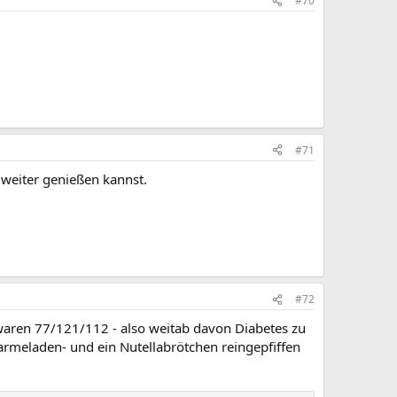
#70
#71
weiter genießen kannst.
#72
waren 77/121/112 - also weitab davon Diabetes zu
armeladen- und ein Nutellabrötchen reingepfiffen