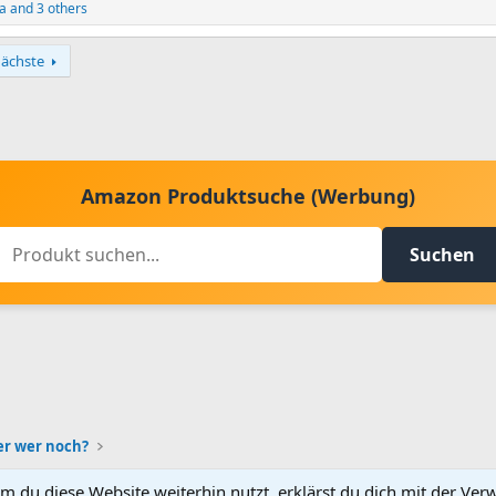
a
and 3 others
ächste
Amazon Produktsuche (Werbung)
Suchen
r wer noch?
m du diese Website weiterhin nutzt, erklärst du dich mit der V