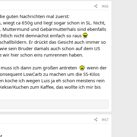
#66
e guten Nachrichten mal zuerst:
), wiegt ca 650g und liegt sogar schon in SL. Nicht,
te. Muttermund und Gebärmutterhals sind ebenfalls
ichtlich nicht demnächst einfach so raus
schallbildern. Er drückt das Gesicht auch immer so
at wie sein Bruder damals auch schon auf dem US
e wir hier schon eins rumrennen haben.
en muss ich dann zum großen antreten
wenn der
rt konsequent LowCarb zu machen um die SS-Kilos
ten koche ich wegen Luis ja eh schon meistens rein
Kekse/Kuchen zum Kaffee, das wollte ich mir bis
#67
t.