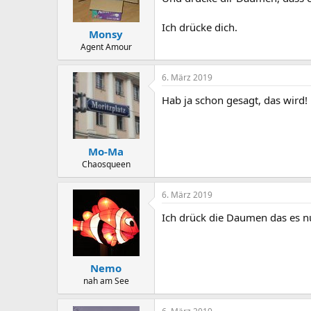
n
s
Ich drücke dich.
:
Monsy
Agent Amour
6. März 2019
Hab ja schon gesagt, das wird! 
Mo-Ma
Chaosqueen
6. März 2019
Ich drück die Daumen das es nu
Nemo
nah am See