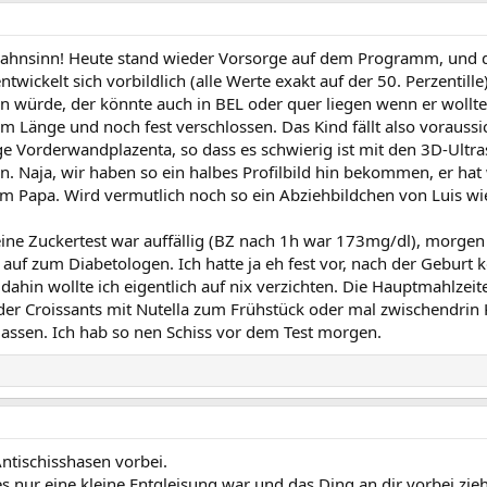
hnsinn! Heute stand wieder Vorsorge auf dem Programm, und di
twickelt sich vorbildlich (alle Werte exakt auf der 50. Perzentille
len würde, der könnte auch in BEL oder quer liegen wenn er woll
5cm Länge und noch fest verschlossen. Das Kind fällt also vorauss
ige Vorderwandplazenta, so dass es schwierig ist mit den 3D-Ultra
rein. Naja, wir haben so ein halbes Profilbild hin bekommen, er h
om Papa. Wird vermutlich noch so ein Abziehbildchen von Luis wi
kleine Zuckertest war auffällig (BZ nach 1h war 173mg/dl), morg
 es auf zum Diabetologen. Ich hatte ja eh fest vor, nach der Gebu
dahin wollte ich eigentlich auf nix verzichten. Die Hauptmahlzei
er Croissants mit Nutella zum Frühstück oder mal zwischendrin 
lassen. Ich hab so nen Schiss vor dem Test morgen.
Antischisshasen vorbei.
 nur eine kleine Entgleisung war und das Ding an dir vorbei zieh