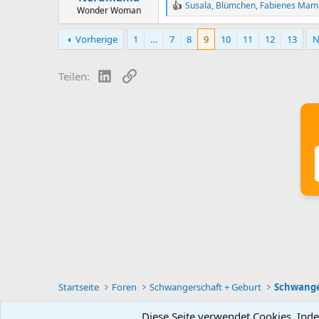
Susala
,
Blümchen
,
Fabienes Mam
R
Wonder Woman
e
a
Vorherige
1
…
7
8
9
10
11
12
13
N
c
t
i
LinkedIn
Link
Teilen:
o
n
s
:
Startseite
Foren
Schwangerschaft + Geburt
Schwange
Diese Seite verwendet Cookies. Inde