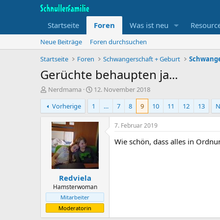
Startseite
Foren
Was ist neu
Resourc
Neue Beiträge
Foren durchsuchen
Startseite
Foren
Schwangerschaft + Geburt
Schwange
Gerüchte behaupten ja...
T
B
Nerdmama
12. November 2018
h
e
Vorherige
1
…
7
8
9
10
11
12
13
N
e
g
m
i
e
n
7. Februar 2019
n
n
Wie schön, dass alles in Ordnun
s
d
t
a
a
t
r
u
Redviela
t
m
e
Hamsterwoman
r
Mitarbeiter
Moderatorin