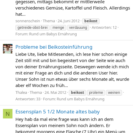
gegessen, mittags bekommt er mittlerweile
verschiedenes Gemüse, Kartoffel und Fleisch. Allerdings
hat...
sonnenschein
Thema
24. Juni 2012
beikost
Antworten: 12
getreide-obst-brei
menge
verdauung
Forum:
Rund um Babys Ernährung
Probleme bei Beikosteinführung
Liebe Ute, liebe Mitlesenden, ich lese hier schon einige
Zeit still mit und bin begeistert von der Seite wie auch
von deiner Ernährungsseite. Deswegen wende ich mich
mit einer Frage an dich und die anderen User hier.
Unser Sohn ist nun etwas über sechs Monate alt, wurde
aber elf Wochen zu früh...
Thalea
Thema
24. Mai 2012
beikost
proleme
weinen
Antworten: 33
Forum:
Rund um Babys Ernährung
Essensplan 5 1/2 Monate altes baby
N
Hey hab da mal eine frage was kann ich an dem
Essensplan von meinem Sohn noch ändern. Er
bekommt morgens eine Flasche (7 Uhr) ein Menü um