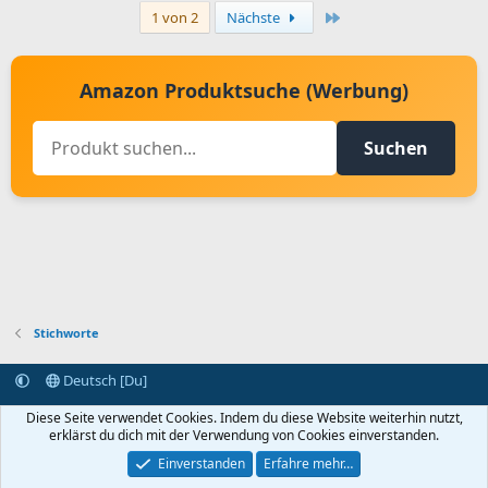
Letzte
1 von 2
Nächste
Amazon Produktsuche (Werbung)
Suchen
Stichworte
Deutsch [Du]
Kontakt aufnehmen
Bedingungen und Regeln
Datenschutz
Diese Seite verwendet Cookies. Indem du diese Website weiterhin nutzt,
Hilfe
Startseite
R
erklärst du dich mit der Verwendung von Cookies einverstanden.
S
S
Einverstanden
Erfahre mehr…
®
Community platform by XenForo
© 2010-2024 XenForo Ltd.