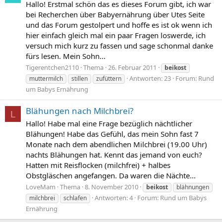
Hallo! Erstmal schön das es dieses Forum gibt, ich war
bei Recherchen über Babyernährung über Utes Seite
und das Forum gestolpert und hoffe es ist ok wenn ich
hier einfach gleich mal ein paar Fragen loswerde, ich
versuch mich kurz zu fassen und sage schonmal danke
fürs lesen. Mein Sohn...
Tigerentchen2110
Thema
26. Februar 2011
beikost
Antworten: 23
Forum:
Rund
muttermilch
stillen
zufüttern
um Babys Ernährung
Blähungen nach Milchbrei?
L
Hallo! Habe mal eine Frage bezüglich nächtlicher
Blähungen! Habe das Gefühl, das mein Sohn fast 7
Monate nach dem abendlichen Milchbrei (19.00 Uhr)
nachts Blähungen hat. Kennt das jemand von euch?
Hatten mit Reisflocken (milchfrei) + halbes
Obstgläschen angefangen. Da waren die Nächte...
LoveMam
Thema
8. November 2010
beikost
blähnungen
Antworten: 4
Forum:
Rund um Babys
milchbrei
schlafen
Ernährung