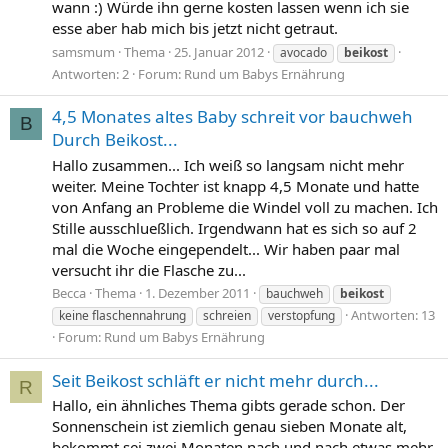
wann :) Würde ihn gerne kosten lassen wenn ich sie
esse aber hab mich bis jetzt nicht getraut.
samsmum
Thema
25. Januar 2012
avocado
beikost
Antworten: 2
Forum:
Rund um Babys Ernährung
4,5 Monates altes Baby schreit vor bauchweh
B
Durch Beikost...
Hallo zusammen... Ich weiß so langsam nicht mehr
weiter. Meine Tochter ist knapp 4,5 Monate und hatte
von Anfang an Probleme die Windel voll zu machen. Ich
Stille ausschlueßlich. Irgendwann hat es sich so auf 2
mal die Woche eingependelt... Wir haben paar mal
versucht ihr die Flasche zu...
Becca
Thema
1. Dezember 2011
bauchweh
beikost
Antworten: 13
keine flaschennahrung
schreien
verstopfung
Forum:
Rund um Babys Ernährung
Seit Beikost schläft er nicht mehr durch...
R
Hallo, ein ähnliches Thema gibts gerade schon. Der
Sonnenschein ist ziemlich genau sieben Monate alt,
bekommt sei zwei Monaten nach und nach etwas mehr