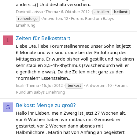
anders...:() Und deshalb versuchen...
DanimitLarissa
Thema
6. Oktober 2012
abstillen
beikost
Antworten: 12
Forum:
Rund um Babys
reihenfolge
Ernährung
Zeiten für Beikoststart
L
Liebe Ute, liebe Forumsteilnehmer, unser Sohn ist jetzt
6 Monate und wir sind grade bei der Einführung des
Mittagessens. Er wurde bisher voll gestillt und hat einen
sehr stabilen 3,5-4h-Rhythmus (zwischendurch will er
eigentlich nie was). Da die Zeiten nicht ganz zu den
"normalen" Essenszeiten...
lisali
Thema
16. Juli 2012
Antworten: 10
Forum:
beikost
Rund um Babys Ernährung
Beikost: Menge zu groß?
S
Hallo ihr Lieben, mein Zwerg ist jetzt 27 Wochen alt,
vor 6 Wochen haben wir mittags mit Gemüsebrei
gestartet, vor 2 Wochen dann abends mit
Halbmilchbrei. Martin hat von Anfang an begeistert