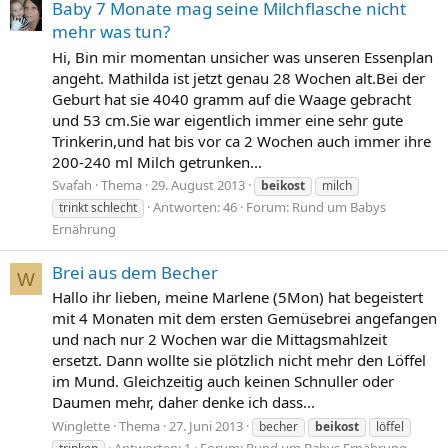
Baby 7 Monate mag seine Milchflasche nicht
mehr was tun?
Hi, Bin mir momentan unsicher was unseren Essenplan
angeht. Mathilda ist jetzt genau 28 Wochen alt.Bei der
Geburt hat sie 4040 gramm auf die Waage gebracht
und 53 cm.Sie war eigentlich immer eine sehr gute
Trinkerin,und hat bis vor ca 2 Wochen auch immer ihre
200-240 ml Milch getrunken...
Svafah
Thema
29. August 2013
beikost
milch
Antworten: 46
Forum:
Rund um Babys
trinkt schlecht
Ernährung
Brei aus dem Becher
W
Hallo ihr lieben, meine Marlene (5Mon) hat begeistert
mit 4 Monaten mit dem ersten Gemüsebrei angefangen
und nach nur 2 Wochen war die Mittagsmahlzeit
ersetzt. Dann wollte sie plötzlich nicht mehr den Löffel
im Mund. Gleichzeitig auch keinen Schnuller oder
Daumen mehr, daher denke ich dass...
Winglette
Thema
27. Juni 2013
becher
beikost
löffel