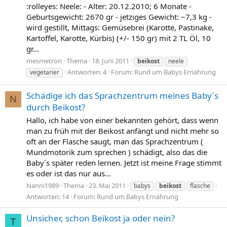
:rolleyes: Neele: - Alter: 20.12.2010; 6 Monate -
Geburtsgewicht: 2670 gr - jetziges Gewicht: ~7,3 kg -
wird gestillt, Mittags: Gemüsebrei (Karotte, Pastinake,
Kartoffel, Karotte, Kürbis) (+/- 150 gr) mit 2 TL Öl, 10
gr...
mesmetron
Thema
18. Juni 2011
beikost
neele
Antworten: 4
Forum:
Rund um Babys Ernährung
vegetarier
Schädige ich das Sprachzentrum meines Baby´s
N
durch Beikost?
Hallo, ich habe von einer bekannten gehört, dass wenn
man zu früh mit der Beikost anfängt und nicht mehr so
oft an der Flasche saugt, man das Sprachzentrum (
Mundmotorik zum sprechen ) schädigt, also das die
Baby´s später reden lernen. Jetzt ist meine Frage stimmt
es oder ist das nur aus...
Nanni1989
Thema
23. Mai 2011
babys
beikost
flasche
Antworten: 14
Forum:
Rund um Babys Ernährung
Unsicher, schon Beikost ja oder nein?
T