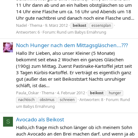
11 Uhr dann ab und an ein halbes obstgläschen so um
14 Uhr eine Flasche um ca. 16 Uhr und Abends um 18
Uhr gute nachtbrei und danach noch eine Flasche und...
Nadel
Thema
9. März 2012
beikost
essensplan
Antworten: 6
Forum:
Rund um Babys Ernährung
Noch Hunger nach dem Mittagsgläschen...???
Hallo Ihr Lieben, also unser Kleiner (5 Monate)
bekommt seit etwa 2 Wochen ein ganzes Gläschen
(190g) zum Mittag. Zuerst Pastinake-Kartoffel jetzt seit
3 Tagen Kürbis-Kartoffel. Er verträgt es eigentlich ganz
gut (außer das er seit Beikoststart Nachts unruhiger
schläft, ist das...
Paula_Oskar
Thema
4. Februar 2012
beikost
hunger
Antworten: 8
Forum:
Rund
nachtisch
obstmus
schreien
um Babys Ernährung
Avocado als Beikost
S
Hallo,ich frage mich schon länger ob ich meinem Sohn
auch Avocado an den Brei machen darf. und wenn ja ab