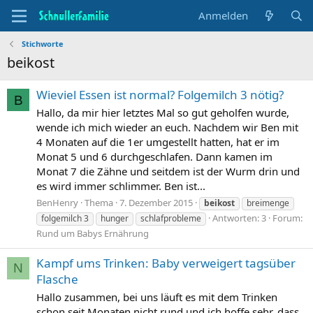
Anmelden
Stichworte
beikost
Wieviel Essen ist normal? Folgemilch 3 nötig?
B
Hallo, da mir hier letztes Mal so gut geholfen wurde,
wende ich mich wieder an euch. Nachdem wir Ben mit
4 Monaten auf die 1er umgestellt hatten, hat er im
Monat 5 und 6 durchgeschlafen. Dann kamen im
Monat 7 die Zähne und seitdem ist der Wurm drin und
es wird immer schlimmer. Ben ist...
BenHenry
Thema
7. Dezember 2015
beikost
breimenge
Antworten: 3
Forum:
folgemilch 3
hunger
schlafprobleme
Rund um Babys Ernährung
Kampf ums Trinken: Baby verweigert tagsüber
N
Flasche
Hallo zusammen, bei uns läuft es mit dem Trinken
schon seit Monaten nicht rund und ich hoffe sehr, dass