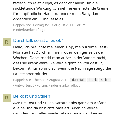
tatsächlich relativ egal, es geht vor allem um die
rückfettende Wirkung. Ich nehme eine fettende Creme
für empfindliche Haut, mariniere mein Baby damit
ordentlich ein :) und lasse es...
Rappelkiste
Beitrag #2
9. August 2011
Forum:
Kinderkrankenpflege
Durchfall, sonst alles ok?
R
Hallo, ich bräuchte mal einen Tipp, mein Krümel (fast 6
Monate) hat Durchfall, mehr oder weniger seit zwei
Wochen. Dabei merkt man außer in der Windel nicht,
dass sie krank wäre. Sie wird eigentlich voll gestillt,
bekommt nur ab und zu, wenn die Nachfrage steigt, die
Brüste aber mit der...
Rappelkiste
Thema
9. August 2011
durchfall
krank
stillen
Antworten: 0
Forum:
Kinderkrankenpflege
Beikost und Stillen
R
AW: Beikost und Stillen Karotte gabs ganz am Anfang
alleine und da ist nichts passiert. Aber ich werde,
nachdem jetzt alles wieder abgeklungen ist, beides