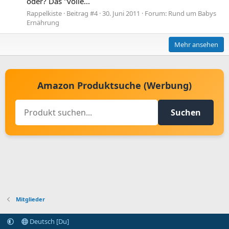
oder? Das "volle...
Rappelkiste
Beitrag #4
30. Juni 2011
Forum:
Rund um Babys
Ernährung
Mehr ansehen
Amazon Produktsuche (Werbung)
Suchen
Mitglieder
Deutsch [Du]