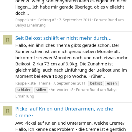
oder zu wenig Kohlenhydraten kann es eigentlich nicht
liegen... Ich habe mir gerade überlegt, ob es vielleicht
doch...
Rappelkiste
Beitrag #3
7. September 2011
Forum:
Rund um
Babys Ernährung
Seit Beikost schläft er nicht mehr durch...
R
Hallo, ein ähnliches Thema gibts gerade schon. Der
Sonnenschein ist ziemlich genau sieben Monate alt,
bekommt sei zwei Monaten nach und nach etwas mehr
Beikost. Zirka 73 cm auf 9,9kg. Die Zunahme ist
gleichmäßig, auch nach Einführung der Beikost und im
Moment bei etwa 100g pro Woche. Früher...
Rappelkiste
Thema
7. September 2011
beikost
essen
Antworten: 8
Forum:
Rund um Babys
schlafen
stillen
Ernährung
Pickel auf Knien und Unterarmen, welche
R
Creme?
AW: Pickel auf Knien und Unterarmen, welche Creme?
Hallo, ich kenne das Problem - die Creme ist eigentlich