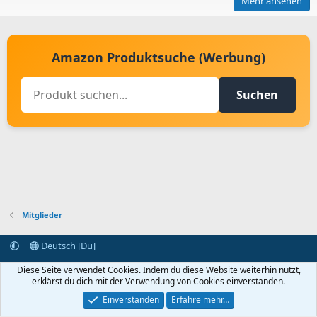
Mehr ansehen
Amazon Produktsuche (Werbung)
Suchen
Mitglieder
Deutsch [Du]
Kontakt aufnehmen
Bedingungen und Regeln
Datenschutz
Diese Seite verwendet Cookies. Indem du diese Website weiterhin nutzt,
Hilfe
Startseite
R
erklärst du dich mit der Verwendung von Cookies einverstanden.
S
S
Einverstanden
Erfahre mehr…
®
Community platform by XenForo
© 2010-2024 XenForo Ltd.