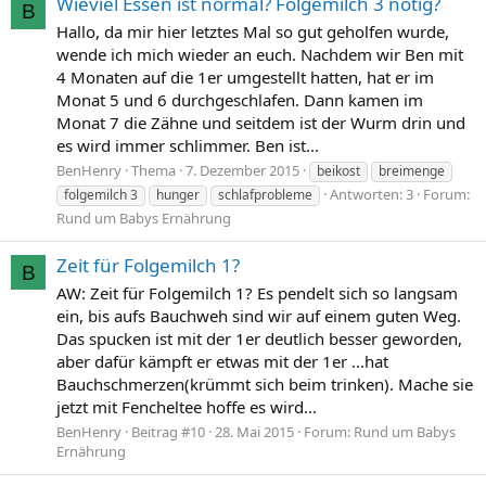
Wieviel Essen ist normal? Folgemilch 3 nötig?
B
Hallo, da mir hier letztes Mal so gut geholfen wurde,
wende ich mich wieder an euch. Nachdem wir Ben mit
4 Monaten auf die 1er umgestellt hatten, hat er im
Monat 5 und 6 durchgeschlafen. Dann kamen im
Monat 7 die Zähne und seitdem ist der Wurm drin und
es wird immer schlimmer. Ben ist...
BenHenry
Thema
7. Dezember 2015
beikost
breimenge
Antworten: 3
Forum:
folgemilch 3
hunger
schlafprobleme
Rund um Babys Ernährung
Zeit für Folgemilch 1?
B
AW: Zeit für Folgemilch 1? Es pendelt sich so langsam
ein, bis aufs Bauchweh sind wir auf einem guten Weg.
Das spucken ist mit der 1er deutlich besser geworden,
aber dafür kämpft er etwas mit der 1er ...hat
Bauchschmerzen(krümmt sich beim trinken). Mache sie
jetzt mit Fencheltee hoffe es wird...
BenHenry
Beitrag #10
28. Mai 2015
Forum:
Rund um Babys
Ernährung