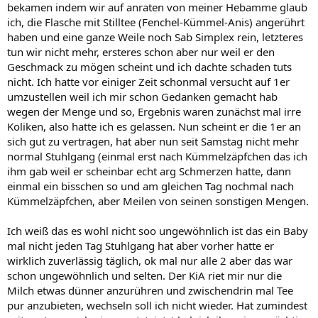
bekamen indem wir auf anraten von meiner Hebamme glaub
ich, die Flasche mit Stilltee (Fenchel-Kümmel-Anis) angerührt
haben und eine ganze Weile noch Sab Simplex rein, letzteres
tun wir nicht mehr, ersteres schon aber nur weil er den
Geschmack zu mögen scheint und ich dachte schaden tuts
nicht. Ich hatte vor einiger Zeit schonmal versucht auf 1er
umzustellen weil ich mir schon Gedanken gemacht hab
wegen der Menge und so, Ergebnis waren zunächst mal irre
Koliken, also hatte ich es gelassen. Nun scheint er die 1er an
sich gut zu vertragen, hat aber nun seit Samstag nicht mehr
normal Stuhlgang (einmal erst nach Kümmelzäpfchen das ich
ihm gab weil er scheinbar echt arg Schmerzen hatte, dann
einmal ein bisschen so und am gleichen Tag nochmal nach
Kümmelzäpfchen, aber Meilen von seinen sonstigen Mengen.
Ich weiß das es wohl nicht soo ungewöhnlich ist das ein Baby
mal nicht jeden Tag Stuhlgang hat aber vorher hatte er
wirklich zuverlässig täglich, ok mal nur alle 2 aber das war
schon ungewöhnlich und selten. Der KiA riet mir nur die
Milch etwas dünner anzurühren und zwischendrin mal Tee
pur anzubieten, wechseln soll ich nicht wieder. Hat zumindest