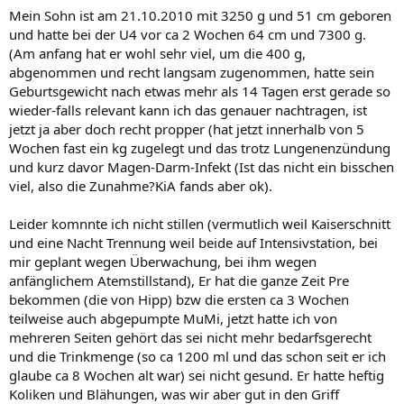
Mein Sohn ist am 21.10.2010 mit 3250 g und 51 cm geboren
und hatte bei der U4 vor ca 2 Wochen 64 cm und 7300 g.
(Am anfang hat er wohl sehr viel, um die 400 g,
abgenommen und recht langsam zugenommen, hatte sein
Geburtsgewicht nach etwas mehr als 14 Tagen erst gerade so
wieder-falls relevant kann ich das genauer nachtragen, ist
jetzt ja aber doch recht propper (hat jetzt innerhalb von 5
Wochen fast ein kg zugelegt und das trotz Lungenenzündung
und kurz davor Magen-Darm-Infekt (Ist das nicht ein bisschen
viel, also die Zunahme?KiA fands aber ok).
Leider komnnte ich nicht stillen (vermutlich weil Kaiserschnitt
und eine Nacht Trennung weil beide auf Intensivstation, bei
mir geplant wegen Überwachung, bei ihm wegen
anfänglichem Atemstillstand), Er hat die ganze Zeit Pre
bekommen (die von Hipp) bzw die ersten ca 3 Wochen
teilweise auch abgepumpte MuMi, jetzt hatte ich von
mehreren Seiten gehört das sei nicht mehr bedarfsgerecht
und die Trinkmenge (so ca 1200 ml und das schon seit er ich
glaube ca 8 Wochen alt war) sei nicht gesund. Er hatte heftig
Koliken und Blähungen, was wir aber gut in den Griff