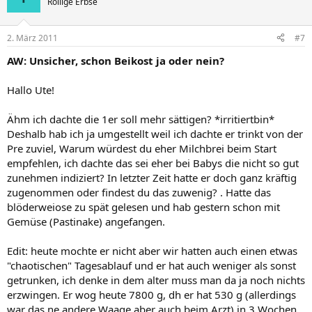
Rollige Erbse
2. März 2011
#7
AW: Unsicher, schon Beikost ja oder nein?
Hallo Ute!
Ähm ich dachte die 1er soll mehr sättigen? *irritiertbin*
Deshalb hab ich ja umgestellt weil ich dachte er trinkt von der
Pre zuviel, Warum würdest du eher Milchbrei beim Start
empfehlen, ich dachte das sei eher bei Babys die nicht so gut
zunehmen indiziert? In letzter Zeit hatte er doch ganz kräftig
zugenommen oder findest du das zuwenig? . Hatte das
blöderweiose zu spät gelesen und hab gestern schon mit
Gemüse (Pastinake) angefangen.
Edit: heute mochte er nicht aber wir hatten auch einen etwas
"chaotischen" Tagesablauf und er hat auch weniger als sonst
getrunken, ich denke in dem alter muss man da ja noch nichts
erzwingen. Er wog heute 7800 g, dh er hat 530 g (allerdings
war das ne andere Waage aber auch beim Arzt) in 3 Wochen