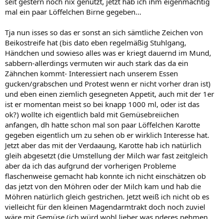
seit gestern noch nix genutzt, jetzt hab ich ihm eigenmächtig
mal ein paar Löffelchen Birne gegeben...
Tja nun isses so das er sonst an sich sämtliche Zeichen von
Beikostreife hat (bis dato eben regelmäßig Stuhlgang,
Händchen und sowieso alles was er kriegt dauernd im Mund,
sabbern-allerdings vermuten wir auch stark das da ein
Zähnchen kommt- Interessiert nach unserem Essen
gucken/grabschen und Protest wenn er nicht vorher dran ist)
und eben einen ziemlich gesegneten Appetit, auch mit der 1er
ist er momentan meist so bei knapp 1000 ml, oder ist das
ok?) wollte ich eigentlich bald mit Gemüsebreiichen
anfangen, dh hatte schon mal son paar Löffelchen Karotte
gegeben eigentlich um zu sehen ob er wirklich Interesse hat.
Jetzt aber das mit der Verdaaung, Karotte hab ich natürlich
gleih abgesetzt (die Umstellung der Milch war fast zeitgleich
aber da ich das aufgrund der vorherigen Probleme
flaschenweise gemacht hab konnte ich nicht einschätzen ob
das jetzt von den Möhren oder der Milch kam und hab die
Möhren natürlich gleich gestrichen. Jetzt weiß ich nicht ob es
vielleicht für den kleinen Magendarmtrakt doch noch zuviel
wäre mit Gemüse (ich würd wohl lieber was nderes nehmen,