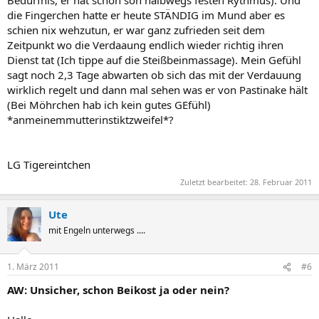
Bedürfnis, er hat schon son halbwegs festen Rythmus). Und
die Fingerchen hatte er heute STÄNDIG im Mund aber es
schien nix wehzutun, er war ganz zufrieden seit dem
Zeitpunkt wo die Verdaaung endlich wieder richtig ihren
Dienst tat (Ich tippe auf die Steißbeinmassage). Mein Gefühl
sagt noch 2,3 Tage abwarten ob sich das mit der Verdauung
wirklich regelt und dann mal sehen was er von Pastinake hält
(Bei Möhrchen hab ich kein gutes GEfühl)
*anmeinemmutterinstiktzweifel*?
LG Tigereintchen
Zuletzt bearbeitet:
28. Februar 2011
Ute
mit Engeln unterwegs ....
1. März 2011
#6
AW: Unsicher, schon Beikost ja oder nein?