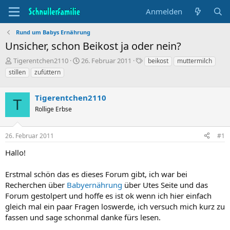
Anmelden
Rund um Babys Ernährung
Unsicher, schon Beikost ja oder nein?
T
B
S
Tigerentchen2110
26. Februar 2011
beikost
muttermilch
h
e
t
stillen
zufüttern
e
g
i
m
i
c
e
Tigerentchen2110
n
h
T
n
n
w
Rollige Erbse
s
d
o
t
a
r
a
t
t
26. Februar 2011
#1
r
u
e
Hallo!
t
m
e
r
Erstmal schön das es dieses Forum gibt, ich war bei
Recherchen über
Babyernährung
über Utes Seite und das
Forum gestolpert und hoffe es ist ok wenn ich hier einfach
gleich mal ein paar Fragen loswerde, ich versuch mich kurz zu
fassen und sage schonmal danke fürs lesen.