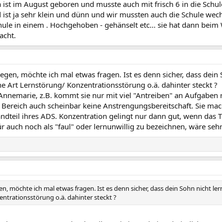
sa ist im August geboren und musste auch mit frisch 6 in die Schu
 ist ja sehr klein und dünn und wir mussten auch die Schule wechs
ule in einem . Hochgehoben - gehänselt etc... sie hat dann bei
acht.
en, möchte ich mal etwas fragen. Ist es denn sicher, dass dein S
e Art Lernstörung/ Konzentrationsstörung o.ä. dahinter steckt ?
nnemarie, z.B. kommt sie nur mit viel "Antreiben" an Aufgaben ran,
m Bereich auch scheinbar keine Anstrengungsbereitschaft. Sie mac
andteil ihres ADS. Konzentration gelingt nur dann gut, wenn das 
für auch noch als "faul" oder lernunwillig zu bezeichnen, wäre sehr
, möchte ich mal etwas fragen. Ist es denn sicher, dass dein Sohn nicht lern
ntrationsstörung o.ä. dahinter steckt ?