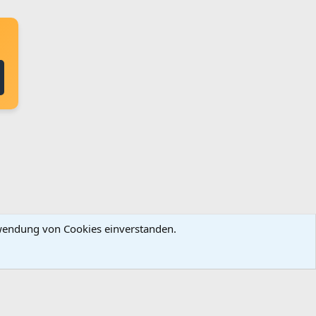
erwendung von Cookies einverstanden.
ingungen und Regeln
Datenschutz
Hilfe
Startseite
R
S
S