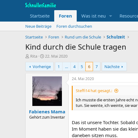
Startseite
Foren
Was ist neu
Resourc
Neue Beiträge
Foren durchsuchen
Startseite
Foren
Rund um die Schule
Schulzeit
Kind durch die Schule tragen
T
B
Rita
22. Mai 2020
h
e
Vorherige
1
…
4
5
6
7
Nächste
e
g
m
i
e
n
24. Mai 2020
n
n
s
d
Steffi14 hat gesagt.:
t
a
Ich musste die ersten Jahre echt 
a
t
tun. Sie weinte, ich weinte, sie war
r
u
Fabienes Mama
t
m
e
Gehört zum Inventar
Das ist unsere Tochter. Sobald 
r
Im Moment haben sie das klein
daneben sitzen muss.