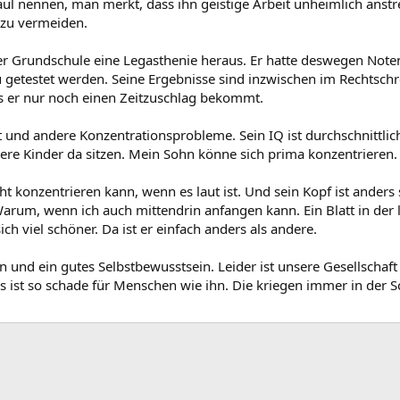
aul nennen, man merkt, dass ihn geistige Arbeit unheimlich anstr
 zu vermeiden.
er Grundschule eine Legasthenie heraus. Er hatte deswegen Noten
u getestet werden. Seine Ergebnisse sind inzwischen im Rechtsch
s er nur noch einen Zeitzuschlag bekommt.
 und andere Konzentrationsprobleme. Sein IQ ist durchschnittlic
dere Kinder da sitzen. Mein Sohn könne sich prima konzentrieren.
echt konzentrieren kann, wenn es laut ist. Und sein Kopf ist anders 
rum, wenn ich auch mittendrin anfangen kann. Ein Blatt in der l
sich viel schöner. Da ist er einfach anders als andere.
 und ein gutes Selbstbewusstsein. Leider ist unsere Gesellschaft 
s ist so schade für Menschen wie ihn. Die kriegen immer in der S