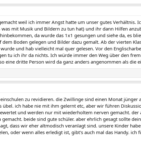
gemacht weil ich immer Angst hatte um unser gutes Verhältnis. Ic
s was mit Musik und Bildern zu tun hat) und ihr dann Hilfen anz
 hinbekommen, da wurde das 1x1 gesungen und siehe da, es bli
dem Boden gelegen und Bilder dazu gemalt. Ab der vierten Klas
 wurde und hab vielleicht mal quer gelesen. Vor den Englischar
en tu ich ihr da nichts. Ich würde immer den Weg über den frem
h so eine dritte Person wird da ganz anders angenommen als die ei
inschulen zu revidieren. die Zwillinge sind einen Monat jünger al
s übel. ich habe nie mit ihm gelernt etc, aber wir führen Disku
bewertet und werden nur mit wiederholtem nerven gemacht. der a
gemacht. beide sind gute schüler. aber ehrlich gesagt sollte de
 gesagt, dass wir eher altmodisch veranlagt sind. unsere Kinder 
en, oder wenn alles erledigt ist, gibt's auch mal das Handy. ich fü