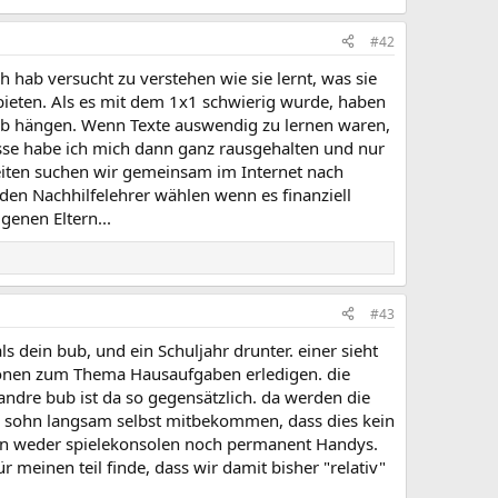
#42
h hab versucht zu verstehen wie sie lernt, was sie
ubieten. Als es mit dem 1x1 schwierig wurde, haben
eb hängen. Wenn Texte auswendig zu lernen waren,
se habe ich mich dann ganz rausgehalten und nur
beiten suchen wir gemeinsam im Internet nach
den Nachhilfelehrer wählen wenn es finanziell
genen Eltern...
#43
s dein bub, und ein Schuljahr drunter. einer sieht
ssionen zum Thema Hausaufgaben erledigen. die
ndre bub ist da so gegensätzlich. da werden die
in sohn langsam selbst mitbekommen, dass dies kein
haben weder spielekonsolen noch permanent Handys.
r meinen teil finde, dass wir damit bisher "relativ"