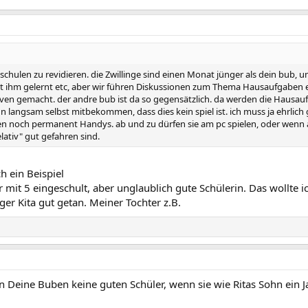
chulen zu revidieren. die Zwillinge sind einen Monat jünger als dein bub, und
t ihm gelernt etc, aber wir führen Diskussionen zum Thema Hausaufgaben er
en gemacht. der andre bub ist da so gegensätzlich. da werden die Hausauf
hn langsam selbst mitbekommen, dass dies kein spiel ist. ich muss ja ehrlich
 noch permanent Handys. ab und zu dürfen sie am pc spielen, oder wenn alle
elativ" gut gefahren sind.
h ein Beispiel
mit 5 eingeschult, aber unglaublich gute Schülerin. Das wollte ic
nger Kita gut getan. Meiner Tochter z.B.
n Deine Buben keine guten Schüler, wenn sie wie Ritas Sohn ein 