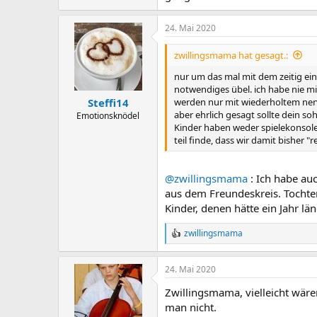
24. Mai 2020
zwillingsmama hat gesagt.:
nur um das mal mit dem zeitig eins
notwendiges übel. ich habe nie mi
werden nur mit wiederholtem nerv
Steffi14
aber ehrlich gesagt sollte dein so
Emotionsknödel
Kinder haben weder spielekonsolen
teil finde, dass wir damit bisher "r
@zwillingsmama
: Ich habe auc
aus dem Freundeskreis. Tochter 
Kinder, denen hätte ein Jahr lä
zwillingsmama
R
e
a
24. Mai 2020
c
t
Zwillingsmama, vielleicht wäre
i
o
man nicht.