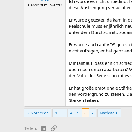
Ich würde es nicht unbedingt f
Gehört zum Inventar
diese Anstrengung versucht er
Er wurde getestet, da kam in d
Realschule muss er jährlich ne
unter dem Durchschnitt, sodas
Er wurde auch auf ADS getestet
nicht aufregen, er hat ganz an
Mir fällt auf, dass er sich schl
oben nach unten abarbeiten? Wa
der Mitte der Seite schreibt es 
Er hat große emotionale Stärken
den Vordergrund zu stellen. Da
Stärken haben.
Vorherige
1
…
4
5
6
7
Nächste
LinkedIn
Link
Teilen: