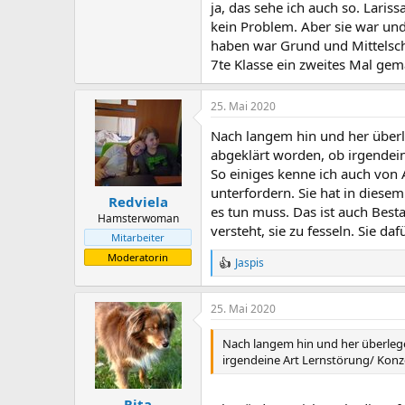
ja, das sehe ich auch so. Laris
kein Problem. Aber sie war und
haben war Grund und Mittelsch
7te Klasse ein zweites Mal gem
25. Mai 2020
Nach langem hin und her überleg
abgeklärt worden, ob irgendein
So einiges kenne ich auch von A
unterfordern. Sie hat in diese
Redviela
es tun muss. Das ist auch Best
Hamsterwoman
versteht, sie zu fesseln. Sie da
Mitarbeiter
Moderatorin
Jaspis
R
e
a
25. Mai 2020
c
t
i
Nach langem hin und her überlegen
o
irgendeine Art Lernstörung/ Konze
n
s
:
Rita