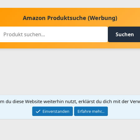
Amazon Produktsuche (Werbung)
Suchen
m du diese Website weiterhin nutzt, erklärst du dich mit der V
Kontakt aufnehmen
Bed
Einverstanden
Erfahre mehr…
®
Community platform by XenForo
© 2010-2024 XenForo Ltd.