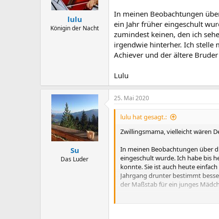
n
s
In meinen Beobachtungen über di
:
lulu
ein Jahr früher eingeschult wu
Königin der Nacht
zumindest keinen, den ich sehe
irgendwie hinterher. Ich stelle
Achiever und der ältere Bruder 
Lulu
25. Mai 2020
lulu hat gesagt.:
Zwillingsmama, vielleicht wären D
In meinen Beobachtungen über die l
Su
eingeschult wurde. Ich habe bis h
Das Luder
konnte. Sie ist auch heute einfach
Jahrgang drunter bestimmt besser a
der Maßstab für ein junges Mädch
Lulu