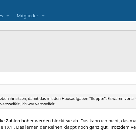
es
Mitglieder
neben ihr sitzen, damit das mit den Hausaufgaben "fluppte". Es waren vor a
 verzweifelt, ich war verzweifelt.
die Zahlen höher werden blockt sie ab. Das kann ich nicht, das ma
e 1X1 . Das lernen der Reihen klappt noch ganz gut. Trotzdem v