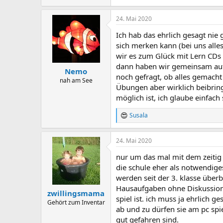
24. Mai 2020
Ich hab das ehrlich gesagt nie 
sich merken kann (bei uns alle
wir es zum Glück mit Lern CDs
dann haben wir gemeinsam auf 
Nemo
noch gefragt, ob alles gemacht
nah am See
Übungen aber wirklich beibring
möglich ist, ich glaube einfac
Susala
R
e
a
24. Mai 2020
c
t
nur um das mal mit dem zeitig e
i
o
die schule eher als notwendige
n
werden seit der 3. klasse über
s
Hausaufgaben ohne Diskussion 
:
zwillingsmama
spiel ist. ich muss ja ehrlich
Gehört zum Inventar
ab und zu dürfen sie am pc spiel
gut gefahren sind.