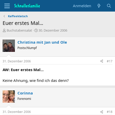
Anmelden
Kaffeeklatsch
Euer erstes Mal...
T
B
Buchstabensalat
30. Dezember 2006
h
e
e
g
Christina mit Jan und Ole
m
i
Postschlumpf
e
n
n
n
s
d
31. Dezember 2006
#17
t
a
a
t
AW: Euer erstes Mal...
r
u
t
m
Keine Ahnung, wie find ich das denn?
e
r
Corinna
Forenomi
31. Dezember 2006
#18