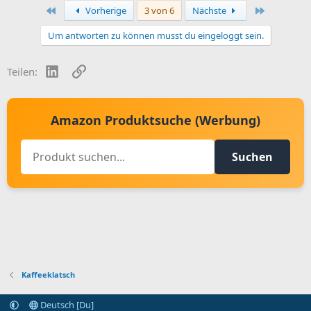
Erste
Letzte
Vorherige
3 von 6
Nächste
Um antworten zu können musst du eingeloggt sein.
LinkedIn
Link
Teilen:
Amazon Produktsuche (Werbung)
Suchen
Kaffeeklatsch
Deutsch [Du]