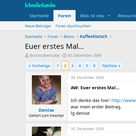
Startseite
Foren
Was ist neu
Resourc
Neue Beiträge
Foren durchsuchen
Startseite
Foren
Bistro
Kaffeeklatsch
Euer erstes Mal...
T
B
Buchstabensalat
30. Dezember 2006
h
e
Vorherige
1
2
3
4
5
6
Nächste
e
g
m
i
e
n
30. Dezember 2006
n
n
AW: Euer erstes Mal...
s
d
t
a
a
t
Ich denke das hier:
http://www.
r
u
war mein erster Beitrag.
Denise
t
m
lg denise
e
Gehört zum Inventar
r
30. Dezember 2006