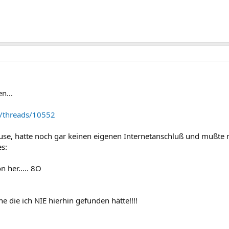
n...
e/threads/10552
Hause, hatte noch gar keinen eigenen Internetanschluß und mußte
es:
 her..... 8O
e die ich NIE hierhin gefunden hätte!!!!