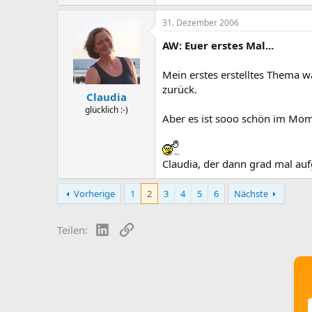
31. Dezember 2006
AW: Euer erstes Mal...
Mein erstes erstelltes Thema 
zurück.
Claudia
glücklich :-)
Aber es ist sooo schön im Mom
Claudia, der dann grad mal aufge
Vorherige
1
2
3
4
5
6
Nächste
LinkedIn
Link
Teilen: