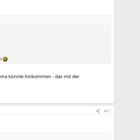
ch
ema könnte hinkommen - das mit der
#11