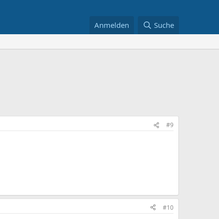
Anmelden
Suche
#9
#10