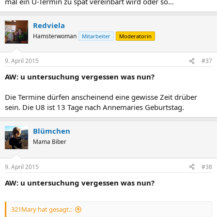
mal ein U-Termin zu spät vereinbart wird oder so...
Redviela
Hamsterwoman
Mitarbeiter
Moderatorin
9. April 2015
#37
AW: u untersuchung vergessen was nun?
Die Termine dürfen anscheinend eine gewisse Zeit drüber
sein. Die U8 ist 13 Tage nach Annemaries Geburtstag.
Blümchen
Mama Biber
9. April 2015
#38
AW: u untersuchung vergessen was nun?
321Mary hat gesagt.: