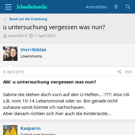
Anmelden
Rund um die Erziehung
u untersuchung vergessen was nun?
T
B
mami0913
7. April 2015
h
e
e
g
Vivi+Niklas
m
i
Löwenmama
e
n
n
n
s
d
9. April 2015
#33
t
a
a
t
AW: u untersuchung vergessen was nun?
r
u
t
m
Sabine die stehen doch vorn auf den U-Heften... :???: Also U6
e
z.B. vom 10-14 Lebensmonat oder so. Bin gerade nicht
r
zuhause sonst könnte ich nachschauen.
Aber danach richten sich hier auch die Kinderärzte...
Kasparin
Gehört zum Inventar