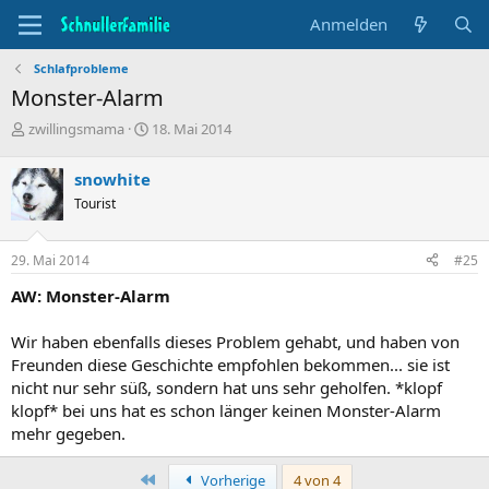
Anmelden
Schlafprobleme
Monster-Alarm
T
B
zwillingsmama
18. Mai 2014
h
e
e
g
snowhite
m
i
Tourist
e
n
n
n
s
d
29. Mai 2014
#25
t
a
a
t
AW: Monster-Alarm
r
u
t
m
Wir haben ebenfalls dieses Problem gehabt, und haben von
e
Freunden diese Geschichte empfohlen bekommen... sie ist
r
nicht nur sehr süß, sondern hat uns sehr geholfen. *klopf
klopf* bei uns hat es schon länger keinen Monster-Alarm
mehr gegeben.
Erste
Vorherige
4 von 4