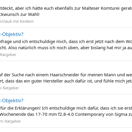
ntdeckt, aber ich hätte euch ebenfalls zur Malteser Komturei ger
ückwunsch zur Wahl!
Urlaub mit Kindern
-Objektiv?
chfrage und ich entschuldige mich, dass ich erst jetzt nach de
t. Also natürlich muss ich noch üben, aber bislang hat mir ja au
Ratgeber
in auf der Suche nach einem Haarschneider für meinen Mann un
, dass das ein guter Hersteller auch dafür ist, und fühle mich jetz
m:
Ratgeber
-Objektiv?
ür die Erklärungen! Ich entschuldige mich dafür, dass ich sie ers
m Wochenende das 17-70 mm f2.8-4.0 Contemporary von Sigma zule
um:
Ratgeber