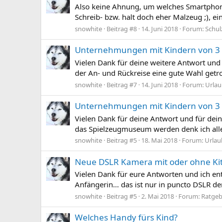
Also keine Ahnung, um welches Smartphone-
Schreib- bzw. halt doch eher Malzeug ;), e
snowhite
Beitrag #8
14. Juni 2018
Forum:
Schul
Unternehmungen mit Kindern von 3 
Vielen Dank für deine weitere Antwort und 
der An- und Rückreise eine gute Wahl getrof
snowhite
Beitrag #7
14. Juni 2018
Forum:
Urlau
Unternehmungen mit Kindern von 3 
Vielen Dank für deine Antwort und für dein
das Spielzeugmuseum werden denk ich allen u
snowhite
Beitrag #5
18. Mai 2018
Forum:
Urlau
Neue DSLR Kamera mit oder ohne Kit
Vielen Dank für eure Antworten und ich ent
Anfängerin... das ist nur in puncto DSLR d
snowhite
Beitrag #5
2. Mai 2018
Forum:
Ratgeb
Welches Handy fürs Kind?