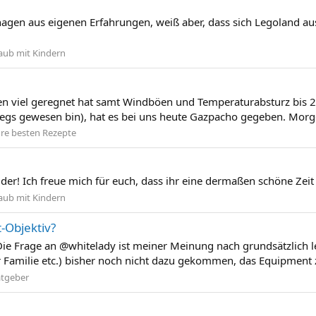
gen aus eigenen Erfahrungen, weiß aber, dass sich Legoland au
aub mit Kindern
n viel geregnet hat samt Windböen und Temperaturabsturz bis 22 
gs gewesen bin), hat es bei uns heute Gazpacho gegeben. Morge
re besten Rezepte
lder! Ich freue mich für euch, dass ihr eine dermaßen schöne Zeit 
aub mit Kindern
-Objektiv?
Die Frage an @whitelady ist meiner Meinung nach grundsätzlich l
er Familie etc.) bisher noch nicht dazu gekommen, das Equipment z
tgeber