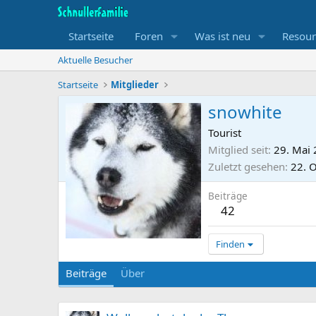
Startseite
Foren
Was ist neu
Resour
Aktuelle Besucher
Startseite
Mitglieder
snowhite
Tourist
Mitglied seit
29. Mai
Zuletzt gesehen
22. 
Beiträge
42
Finden
Beiträge
Über