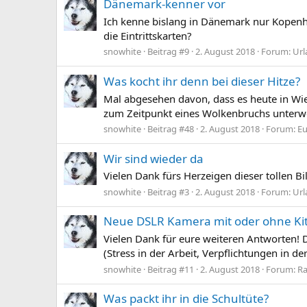
Dänemark-kenner vor
Ich kenne bislang in Dänemark nur Kopenha
die Eintrittskarten?
snowhite
Beitrag #9
2. August 2018
Forum:
Url
Was kocht ihr denn bei dieser Hitze?
Mal abgesehen davon, dass es heute in Wie
zum Zeitpunkt eines Wolkenbruchs unterwe
snowhite
Beitrag #48
2. August 2018
Forum:
Eu
Wir sind wieder da
Vielen Dank fürs Herzeigen dieser tollen Bi
snowhite
Beitrag #3
2. August 2018
Forum:
Url
Neue DSLR Kamera mit oder ohne Kit
Vielen Dank für eure weiteren Antworten! 
(Stress in der Arbeit, Verpflichtungen in d
snowhite
Beitrag #11
2. August 2018
Forum:
Ra
Was packt ihr in die Schultüte?