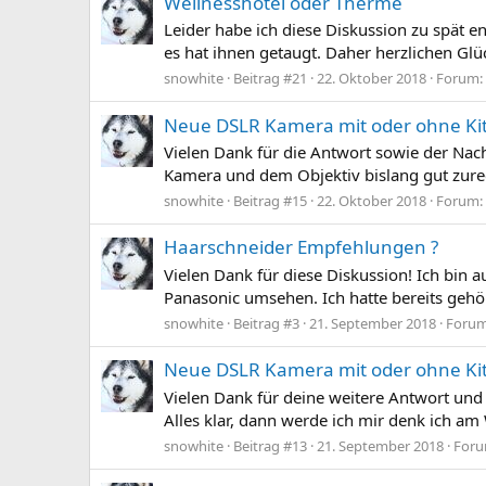
Wellnesshotel oder Therme
Leider habe ich diese Diskussion zu spät e
es hat ihnen getaugt. Daher herzlichen Gl
snowhite
Beitrag #21
22. Oktober 2018
Forum:
Neue DSLR Kamera mit oder ohne Kit
Vielen Dank für die Antwort sowie der Na
Kamera und dem Objektiv bislang gut zurech
snowhite
Beitrag #15
22. Oktober 2018
Forum:
Haarschneider Empfehlungen ?
Vielen Dank für diese Diskussion! Ich b
Panasonic umsehen. Ich hatte bereits gehört
snowhite
Beitrag #3
21. September 2018
Foru
Neue DSLR Kamera mit oder ohne Kit
Vielen Dank für deine weitere Antwort und f
Alles klar, dann werde ich mir denk ich a
snowhite
Beitrag #13
21. September 2018
For