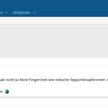
es
Mitglieder
hab nicht so feine Fingerchen wie indische Teppichknüpferinnen :
len