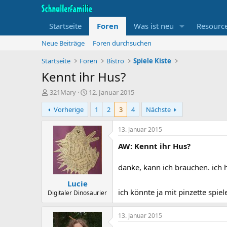
Startseite
Foren
Was ist neu
Resourc
Neue Beiträge
Foren durchsuchen
Startseite
Foren
Bistro
Spiele Kiste
Kennt ihr Hus?
T
B
321Mary
12. Januar 2015
h
e
Vorherige
1
2
3
4
Nächste
e
g
m
i
e
n
13. Januar 2015
n
n
AW: Kennt ihr Hus?
s
d
t
a
a
t
danke, kann ich brauchen. ich 
r
u
Lucie
t
m
ich könnte ja mit pinzette spie
e
Digitaler Dinosaurier
r
13. Januar 2015