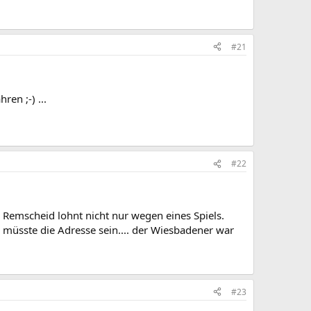
#21
en ;-) ...
#22
d Remscheid lohnt nicht nur wegen eines Spiels.
 müsste die Adresse sein.... der Wiesbadener war
#23