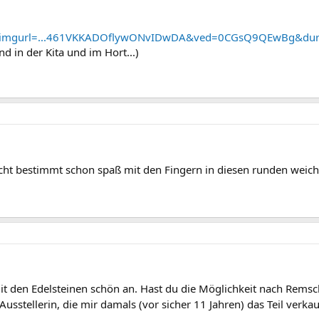
es?imgurl=...461VKKADOflywONvIDwDA&ved=0CGsQ9QEwBg&du
d in der Kita und im Hort...)
Macht bestimmt schon spaß mit den Fingern in diesen runden wei
 mit den Edelsteinen schön an. Hast du die Möglichkeit nach Remsc
 Ausstellerin, die mir damals (vor sicher 11 Jahren) das Teil verka