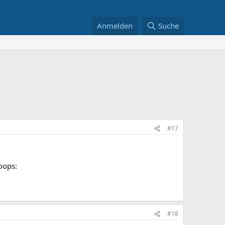
Anmelden
Suche
#17
oops:
#18