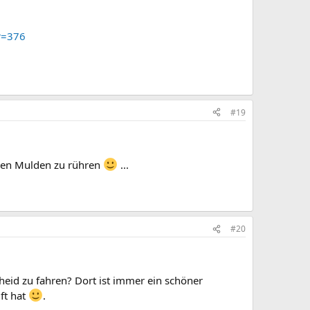
r=376
#19
chen Mulden zu rühren
...
#20
heid zu fahren? Dort ist immer ein schöner
uft hat
.