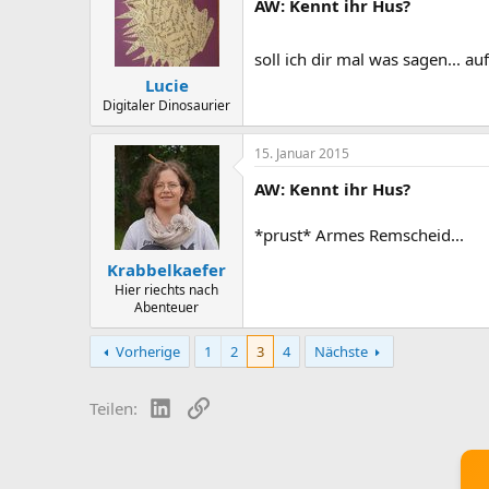
AW: Kennt ihr Hus?
soll ich dir mal was sagen... 
Lucie
Digitaler Dinosaurier
15. Januar 2015
AW: Kennt ihr Hus?
*prust* Armes Remscheid...
Krabbelkaefer
Hier riechts nach
Abenteuer
Vorherige
1
2
3
4
Nächste
LinkedIn
Link
Teilen: