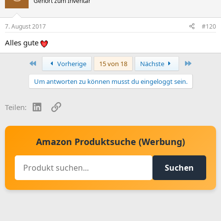
Gehört zum Inventar
7. August 2017
#120
Alles gute
Erste
Letzte
Vorherige
15 von 18
Nächste
Um antworten zu können musst du eingeloggt sein.
LinkedIn
Link
Teilen:
Amazon Produktsuche (Werbung)
Suchen