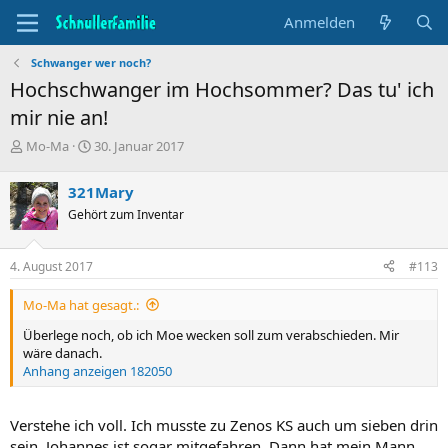
Anmelden
Schwanger wer noch?
Hochschwanger im Hochsommer? Das tu' ich
mir nie an!
T
B
Mo-Ma
30. Januar 2017
h
e
e
g
321Mary
m
i
Gehört zum Inventar
e
n
n
n
s
d
4. August 2017
#113
t
a
a
t
Mo-Ma hat gesagt.:
r
u
t
m
Überlege noch, ob ich Moe wecken soll zum verabschieden. Mir
e
wäre danach.
r
Anhang anzeigen 182050
Verstehe ich voll. Ich musste zu Zenos KS auch um sieben drin
sein. Johannes ist sogar mitgefahren. Dann hat mein Mann