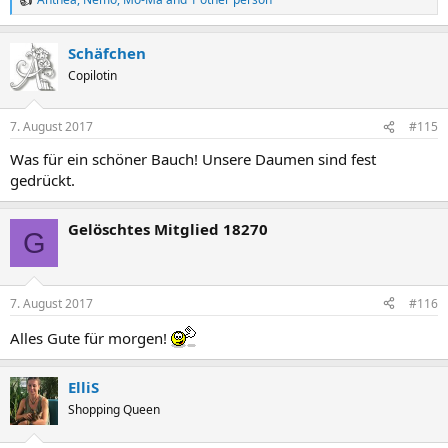
R
e
a
Schäfchen
c
t
Copilotin
i
o
n
7. August 2017
#115
s
:
Was für ein schöner Bauch! Unsere Daumen sind fest
gedrückt.
Gelöschtes Mitglied 18270
G
7. August 2017
#116
Alles Gute für morgen!
ElliS
Shopping Queen