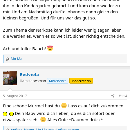
ihn in den Kindergarten gebracht und kam dann wieder zu
mir. Und am Nachmittag durfte Johannes dann gleich den
Kleinen begrüßen. Und für uns war das gut so.
Zum Thema der Narkose kann ich leider wenig sagen, aber
die werden es, wenn es so weit ist, sicher richtig entscheiden.
Ach und toller Bauch!
Mo-Ma
R
e
a
Redviela
c
t
Hamsterwoman
Mitarbeiter
Moderatorin
i
o
n
5. August 2017
#114
s
:
Eine schöne Murmel hast du
Lass es auf dich zukommen
Dein Baby wird dich lieben, ob es dich sofort oder
etwas später sieht
Alles Gute *Daumen drück*
Anthea
,
Nemo
,
Mo-Ma
and 1 other person