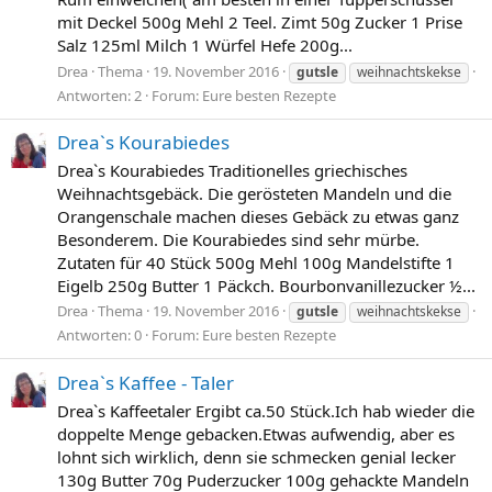
mit Deckel 500g Mehl 2 Teel. Zimt 50g Zucker 1 Prise
Salz 125ml Milch 1 Würfel Hefe 200g...
Drea
Thema
19. November 2016
gutsle
weihnachtskekse
Antworten: 2
Forum:
Eure besten Rezepte
Drea`s Kourabiedes
Drea`s Kourabiedes Traditionelles griechisches
Weihnachtsgebäck. Die gerösteten Mandeln und die
Orangenschale machen dieses Gebäck zu etwas ganz
Besonderem. Die Kourabiedes sind sehr mürbe.
Zutaten für 40 Stück 500g Mehl 100g Mandelstifte 1
Eigelb 250g Butter 1 Päckch. Bourbonvanillezucker ½...
Drea
Thema
19. November 2016
gutsle
weihnachtskekse
Antworten: 0
Forum:
Eure besten Rezepte
Drea`s Kaffee - Taler
Drea`s Kaffeetaler Ergibt ca.50 Stück.Ich hab wieder die
doppelte Menge gebacken.Etwas aufwendig, aber es
lohnt sich wirklich, denn sie schmecken genial lecker
130g Butter 70g Puderzucker 100g gehackte Mandeln