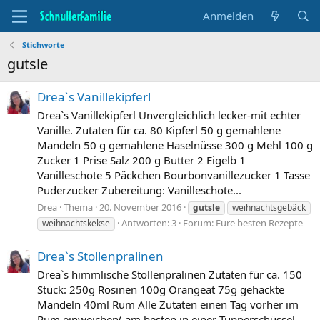
Anmelden
Stichworte
gutsle
Drea`s Vanillekipferl
Drea`s Vanillekipferl Unvergleichlich lecker-mit echter
Vanille. Zutaten für ca. 80 Kipferl 50 g gemahlene
Mandeln 50 g gemahlene Haselnüsse 300 g Mehl 100 g
Zucker 1 Prise Salz 200 g Butter 2 Eigelb 1
Vanilleschote 5 Päckchen Bourbonvanillezucker 1 Tasse
Puderzucker Zubereitung: Vanilleschote...
Drea
Thema
20. November 2016
gutsle
weihnachtsgebäck
Antworten: 3
Forum:
Eure besten Rezepte
weihnachtskekse
Drea`s Stollenpralinen
Drea`s himmlische Stollenpralinen Zutaten für ca. 150
Stück: 250g Rosinen 100g Orangeat 75g gehackte
Mandeln 40ml Rum Alle Zutaten einen Tag vorher im
Rum einweichen( am besten in einer Tupperschüssel