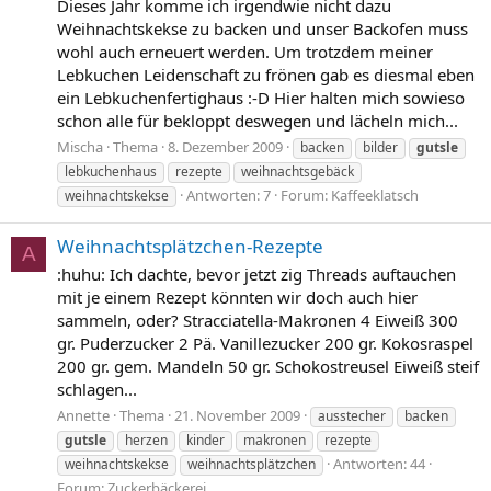
Dieses Jahr komme ich irgendwie nicht dazu
Weihnachtskekse zu backen und unser Backofen muss
wohl auch erneuert werden. Um trotzdem meiner
Lebkuchen Leidenschaft zu frönen gab es diesmal eben
ein Lebkuchenfertighaus :-D Hier halten mich sowieso
schon alle für bekloppt deswegen und lächeln mich...
Mischa
Thema
8. Dezember 2009
backen
bilder
gutsle
lebkuchenhaus
rezepte
weihnachtsgebäck
Antworten: 7
Forum:
Kaffeeklatsch
weihnachtskekse
Weihnachtsplätzchen-Rezepte
A
:huhu: Ich dachte, bevor jetzt zig Threads auftauchen
mit je einem Rezept könnten wir doch auch hier
sammeln, oder? Stracciatella-Makronen 4 Eiweiß 300
gr. Puderzucker 2 Pä. Vanillezucker 200 gr. Kokosraspel
200 gr. gem. Mandeln 50 gr. Schokostreusel Eiweiß steif
schlagen...
Annette
Thema
21. November 2009
ausstecher
backen
gutsle
herzen
kinder
makronen
rezepte
Antworten: 44
weihnachtskekse
weihnachtsplätzchen
Forum:
Zuckerbäckerei