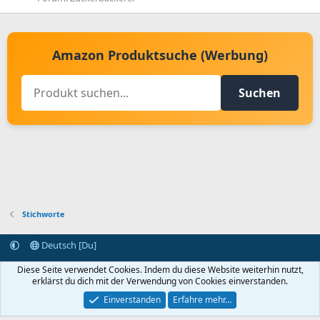
Amazon Produktsuche (Werbung)
Suchen
Stichworte
Deutsch [Du]
Kontakt aufnehmen
Bedingungen und Regeln
Datenschutz
Diese Seite verwendet Cookies. Indem du diese Website weiterhin nutzt,
Hilfe
Startseite
R
erklärst du dich mit der Verwendung von Cookies einverstanden.
S
S
Einverstanden
Erfahre mehr…
®
Community platform by XenForo
© 2010-2024 XenForo Ltd.