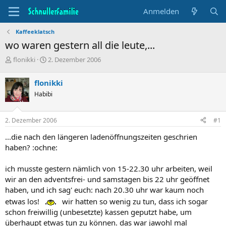
Anmelden
Kaffeeklatsch
wo waren gestern all die leute,...
T
B
flonikki
2. Dezember 2006
h
e
e
g
flonikki
m
i
Habibi
e
n
n
n
s
d
2. Dezember 2006
#1
t
a
a
t
...die nach den längeren ladenöffnungszeiten geschrien
r
u
haben? :ochne:
t
m
e
ich musste gestern nämlich von 15-22.30 uhr arbeiten, weil
r
wir an den adventsfrei- und samstagen bis 22 uhr geöffnet
haben, und ich sag' euch: nach 20.30 uhr war kaum noch
etwas los!
wir hatten so wenig zu tun, dass ich sogar
schon freiwillig (unbesetzte) kassen geputzt habe, um
überhaupt etwas tun zu können. das war jawohl mal