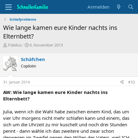
Anmelden
Schlafprobleme
Wie lange kamen eure Kinder nachts ins
Elternbett?
T
B
Fidelius
6. November 2013
h
e
e
g
Schäfchen
m
i
Copilotin
e
n
n
n
s
d
31. Januar 2014
#33
t
a
a
t
AW: Wie lange kamen eure Kinder nachts ins
r
u
Elternbett?
t
m
e
Julia, wenn ich die Wahl habe zwischen einem Kind, das um
r
vier Uhr morgens nicht mehr schlafen kann und einem, das
sich um die Uhrzeit zu mir kuschelt und noch drei Stunden
pennt - dann wähle ich das zweitere und zwar schon
deswegen im Zweifel gegen den Willen des Vaters, weil ICH