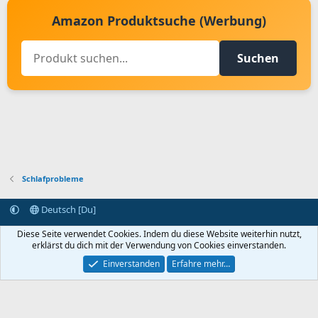
Amazon Produktsuche (Werbung)
Suchen
Schlafprobleme
Deutsch [Du]
Kontakt aufnehmen
Bedingungen und Regeln
Datenschutz
Diese Seite verwendet Cookies. Indem du diese Website weiterhin nutzt,
Hilfe
Startseite
R
erklärst du dich mit der Verwendung von Cookies einverstanden.
S
S
Einverstanden
Erfahre mehr…
®
Community platform by XenForo
© 2010-2024 XenForo Ltd.