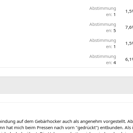
Abstimmung
1,5
en:
1
Abstimmung
7,6
en:
5
Abstimmung
1,5
en:
1
Abstimmung
6,1
en:
4
ntbindung auf dem Gebärhocker auch als angenehm vorgestellt. Aber
nn hat mich beim Pressen nach vorn "gedrückt") entbunden. Als i