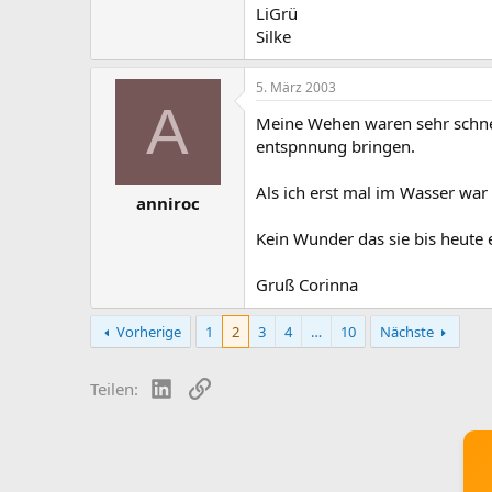
LiGrü
Silke
5. März 2003
A
Meine Wehen waren sehr schne
entspnnung bringen.
Als ich erst mal im Wasser war
anniroc
Kein Wunder das sie bis heute e
Gruß Corinna
Vorherige
1
2
3
4
…
10
Nächste
LinkedIn
Link
Teilen: