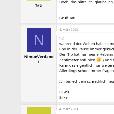
Boah, das hätte ich, glaube ich
Tati
Gruß Tati
4. März 2003
N
:-D
während der Wehen hab ich mei
und in der Pause immer gekuckt,
Den Tip hat mir meine Hebamme
NimueVerdand
Zentimeter anfühlen
) und t
i
Kann das eigentlich nur weite
Allerdings schon immer fragen
Ich bin echt ein schrecklich ne
LiGrü
Silke
4. März 2003