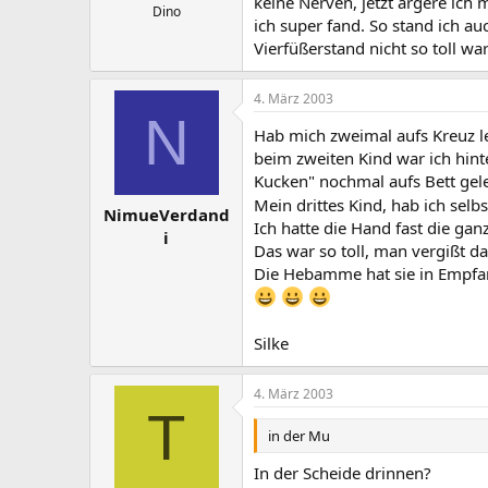
keine Nerven, jetzt ärgere ic
Dino
ich super fand. So stand ich au
Vierfüßerstand nicht so toll war
4. März 2003
N
Hab mich zweimal aufs Kreuz l
beim zweiten Kind war ich hin
Kucken" nochmal aufs Bett gele
Mein drittes Kind, hab ich se
NimueVerdand
Ich hatte die Hand fast die ga
i
Das war so toll, man vergißt da
Die Hebamme hat sie in Empfa
Silke
4. März 2003
T
in der Mu
In der Scheide drinnen?