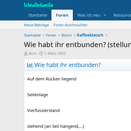
Startseite
Foren
Was ist neu
Resourc
Neue Beiträge
Foren durchsuchen
Startseite
Foren
Bistro
Kaffeeklatsch
Wie habt ihr entbunden? (stellu
T
B
Brini
1. März 2003
h
e
e
Wie habt ihr entbunden?
g
m
i
e
n
Auf dem Rücken liegend
n
n
s
d
t
a
Seitenlage
a
t
r
u
t
m
Vierfüsslerstand
e
r
stehend (an Seil hängend,...)