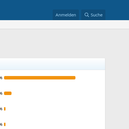
Anmelden
Suche
%
%
%
%