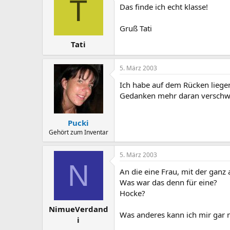
T
Das finde ich echt klasse!
Gruß Tati
Tati
5. März 2003
Ich habe auf dem Rücken liegen
Gedanken mehr daran verschwen
Pucki
Gehört zum Inventar
5. März 2003
N
An die eine Frau, mit der ganz 
Was war das denn für eine?
Hocke?
NimueVerdand
Was anderes kann ich mir gar ni
i