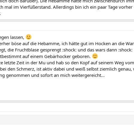
h mich doch darüber). Die Hebamme hatte mich zwischendurch im
ch mal im Vierfüßerstand. Allerdings bin ich ein paar Tage vorher 
.
egen lassen,
terher böse auf die Hebamme, ich hätte gut im Hocken an die Wa
gt, die Fruchtblase gesprengt :shock: und das wars dann :shock:
lbstbestimmt auf einem Gebärhocker geboren.
nze letzte Zeit in der Mu und hab so den Kopf auf seinem Weg vom 
bei den Schmerz, ist aktiv dabei und weiß selbst ziemlich genau, 
ng genommen und sofort an mich weitergereicht...