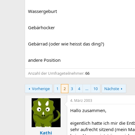
Wassergeburt
Gebärhocker
Gebärrad (oder wie heisst das ding?)
andere Position
Anzahl der Umfrageteilnehmer
66
Vorherige
1
2
3
4
…
10
Nächste
4. März 2003
Hallo zusammen,
eigentlich hatte ich mir die E
sehr aufrecht sitzend (mein Ma
Kathi