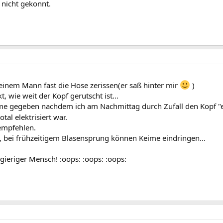
, nicht gekonnt.
nem Mann fast die Hose zerissen(er saß hinter mir
)
 wie weit der Kopf gerutscht ist...
 gegeben nachdem ich am Nachmittag durch Zufall den Kopf "ent
otal elektrisiert war.
rempfehlen.
, bei frühzeitigem Blasensprung können Keime eindringen...
ugieriger Mensch! :oops: :oops: :oops: