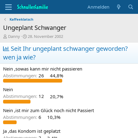
Anmelden
Kaffeeklatsch
Ungeplant Schwanger
T
B
Danny
28. November 2002
h
e
e
Seit Ihr ungeplant schwanger geworden?
g
m
i
wen ja wie?
e
n
n
n
Nein ,sowas kann mir nicht passieren
s
d
t
a
Abstimmungen:
26
44,8%
a
t
r
u
Nein
t
m
Abstimmungen:
12
20,7%
e
r
Nein ,ist mir zum Glück noch nicht Passiert
Abstimmungen:
6
10,3%
Ja ,das Kondom ist geplatzt
Abstimmungen:
2
3,4%