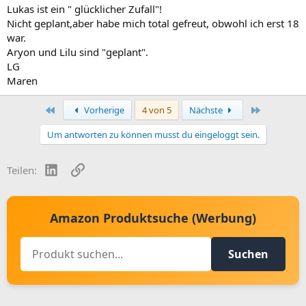
Lukas ist ein " glücklicher Zufall"!
Nicht geplant,aber habe mich total gefreut, obwohl ich erst 18
war.
Aryon und Lilu sind "geplant".
LG
Maren
Erste
Letzte
Vorherige
4 von 5
Nächste
Um antworten zu können musst du eingeloggt sein.
LinkedIn
Link
Teilen:
Amazon Produktsuche (Werbung)
Suchen