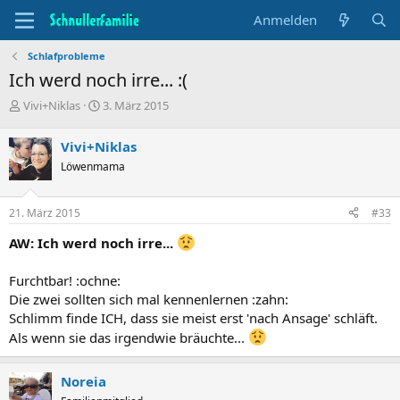
Anmelden
Schlafprobleme
Ich werd noch irre... :(
T
B
Vivi+Niklas
3. März 2015
h
e
e
g
Vivi+Niklas
m
i
Löwenmama
e
n
n
n
s
d
21. März 2015
#33
t
a
a
t
AW: Ich werd noch irre...
r
u
t
m
Furchtbar! :ochne:
e
r
Die zwei sollten sich mal kennenlernen :zahn:
Schlimm finde ICH, dass sie meist erst 'nach Ansage' schläft.
Als wenn sie das irgendwie bräuchte...
Noreia