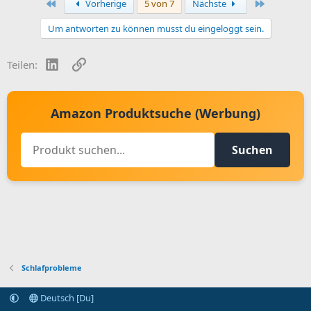
Erste
Letzte
Vorherige
5 von 7
Nächste
Um antworten zu können musst du eingeloggt sein.
LinkedIn
Link
Teilen:
Amazon Produktsuche (Werbung)
Suchen
Schlafprobleme
Deutsch [Du]