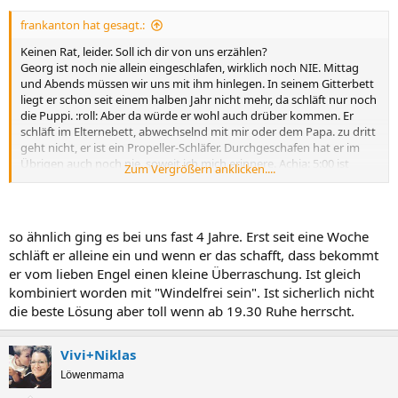
frankanton hat gesagt.:
Keinen Rat, leider. Soll ich dir von uns erzählen?
Georg ist noch nie allein eingeschlafen, wirklich noch NIE. Mittag
und Abends müssen wir uns mit ihm hinlegen. In seinem Gitterbett
liegt er schon seit einem halben Jahr nicht mehr, da schläft nur noch
die Puppi. :roll: Aber da würde er wohl auch drüber kommen. Er
schläft im Elternebett, abwechselnd mit mir oder dem Papa. zu dritt
geht nicht, er ist ein Propeller-Schläfer. Durchgeschafen hat er im
Übrigen auch noch nie, soweit ich mich erinnere. Achja: 5:00 ist
Zum Vergrößern anklicken....
Aufstehhzeit, schon immer. *gähn*
Würden wir ihm ein Bett ohne Gitter hinstellen, in dem er allein
einschlafen soll: Wir hätten das gleiche Theater. Letztens ist er
Mittags wach geworden und hat unsere Schränke ausgeräumt.
so ähnlich ging es bei uns fast 4 Jahre. Erst seit eine Woche
Aber irgendwie sehen wir das grad alles nicht so eng. Den Großen
schläft er alleine ein und wenn er das schafft, dass bekommt
haben wir das Allein-Schlafen anerzogen. Das macht mich heute
er vom lieben Engel einen kleine Überraschung. Ist gleich
noch traurig.
kombiniert worden mit "Windelfrei sein". Ist sicherlich nicht
Ich glaube, ich würde mir einen bequemen Stuhl an die Tür stellen
und mich mit nem Buch oder dem iPad (wobei das hier nur
die beste Lösung aber toll wenn ab 19.30 Ruhe herrscht.
animieren würde, nicht zu schlafen) draufsetzen. Irgendwann
kommt sie nicht mehr raus. Wie klappt es denn bei der Tagesmutter
Vivi+Niklas
mit dem Schlafen?
Löwenmama