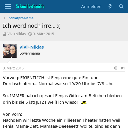
Anmelden
Schlafprobleme
Ich werd noch irre... :(
T
B
Vivi+Niklas
3. März 2015
h
e
e
g
Vivi+Niklas
m
i
Löwenmama
e
n
n
n
s
d
3. März 2015
#1
t
a
a
t
Vorweg: EIGENTLICH ist Fenja eine gute Ein- und
r
u
Durchschläferin... Normal war so 19/20 Uhr bis 7/8 Uhr.
t
m
e
So, IMMER hab ich gesagt Fenjas Gitter am Bettchen bleiben
r
drin bis sie 5 ist! JETZT weiß ich wieso!
Von vorn:
Nachdem wir letzte Woche ein riiiieesen Theater hatten weil
Fenja 'Mama-Dett, Mamaaa-Deeeeeett' wollte, ging es dann