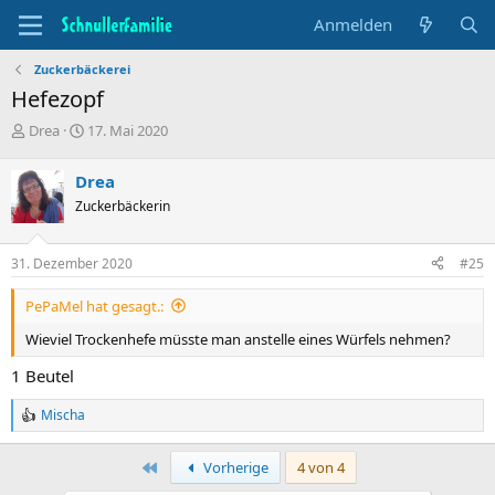
Anmelden
Zuckerbäckerei
Hefezopf
T
B
Drea
17. Mai 2020
h
e
e
g
Drea
m
i
Zuckerbäckerin
e
n
n
n
s
d
31. Dezember 2020
#25
t
a
a
t
PePaMel hat gesagt.:
r
u
t
m
Wieviel Trockenhefe müsste man anstelle eines Würfels nehmen?
e
r
1 Beutel
Mischa
R
e
a
Erste
Vorherige
4 von 4
c
t