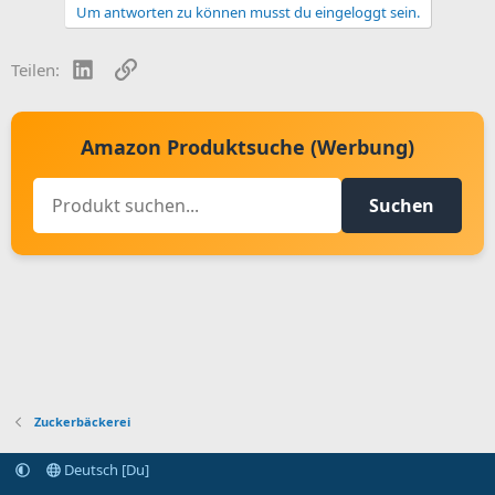
Um antworten zu können musst du eingeloggt sein.
i
o
n
LinkedIn
Link
Teilen:
s
:
Amazon Produktsuche (Werbung)
Suchen
Zuckerbäckerei
Deutsch [Du]