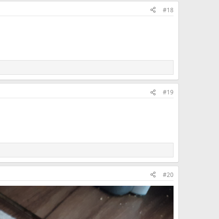
#18
#19
#20