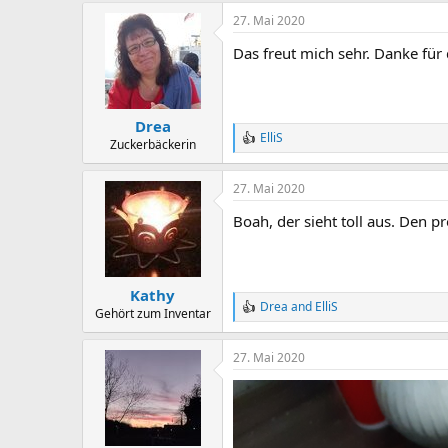
a
27. Mai 2020
c
t
Das freut mich sehr. Danke fü
i
o
n
s
:
Drea
ElliS
R
Zuckerbäckerin
e
a
27. Mai 2020
c
t
Boah, der sieht toll aus. Den 
i
o
n
s
:
Kathy
Drea
and
ElliS
R
Gehört zum Inventar
e
a
27. Mai 2020
c
t
i
o
n
s