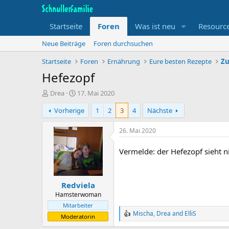
Startseite
Foren
Was ist neu
Resourc
Neue Beiträge
Foren durchsuchen
Startseite
Foren
Ernährung
Eure besten Rezepte
Zu
Hefezopf
T
B
Drea
17. Mai 2020
h
e
Vorherige
1
2
3
4
Nächste
e
g
m
i
e
n
26. Mai 2020
n
n
s
d
Vermelde: der Hefezopf sieht ni
t
a
a
t
r
u
Redviela
t
m
e
Hamsterwoman
r
Mitarbeiter
Mischa
,
Drea
and
ElliS
R
Moderatorin
e