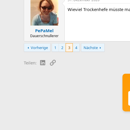
c
t
Wieviel Trockenhefe müsste ma
i
o
n
s
:
PePaMel
Dauerschnullerer
Vorherige
1
2
3
4
Nächste
LinkedIn
Link
Teilen: