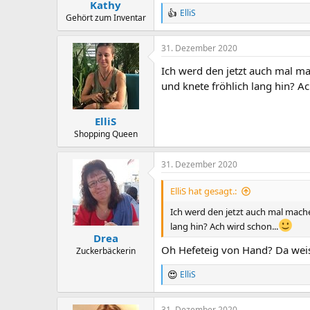
:
Kathy
ElliS
R
Gehört zum Inventar
e
a
31. Dezember 2020
c
t
Ich werd den jetzt auch mal ma
i
o
und knete fröhlich lang hin? Ac
n
s
:
ElliS
Shopping Queen
31. Dezember 2020
ElliS hat gesagt.:
Ich werd den jetzt auch mal mache
lang hin? Ach wird schon...
Drea
Oh Hefeteig von Hand? Da weis
Zuckerbäckerin
ElliS
R
e
a
31. Dezember 2020