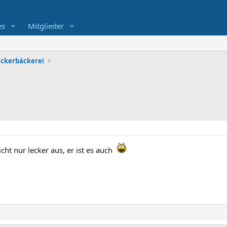
es
Mitglieder
ckerbäckerei
cht nur lecker aus, er ist es auch