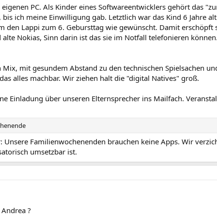
 eigenen PC. Als Kinder eines Softwareentwicklers gehört das "zu
is ich meine Einwilligung gab. Letztlich war das Kind 6 Jahre alt
m den Lappi zum 6. Gebursttag wie gewünscht. Damit erschöpft s
lte Nokias, Sinn darin ist das sie im Notfall telefonieren können
n Mix, mit gesundem Abstand zu den technischen Spielsachen un
das alles machbar. Wir ziehen halt die "digital Natives" groß.
eine Einladung über unseren Elternsprecher ins Mailfach. Veran
ochenende
r: Unsere Familienwochenenden brauchen keine Apps. Wir verzic
atorisch umsetzbar ist.
 Andrea ?