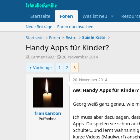
Startseite
Foren
Was ist neu
Resourc
Neue Beiträge
Foren durchsuchen
Startseite
Foren
Bistro
Spiele Kiste
Handy Apps für Kinder?
T
B
Carmen1992
20. November 2014
h
e
Vorherige
1
2
3
e
g
m
i
e
n
20. November 2014
n
n
AW: Handy Apps für Kinder?
s
d
t
a
a
t
Georg weiß ganz genau, wie ma
r
u
frankanton
t
m
Ich muss aber dazu sagen, dass
e
Puffbohne
Apps. Da spielen sie schon au
r
Schulter...und lernt wahnsinni
kurze Videos (Maulwurf) ansehe