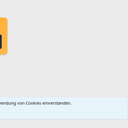
erwendung von Cookies einverstanden.
ingungen und Regeln
Datenschutz
Hilfe
Startseite
R
S
S