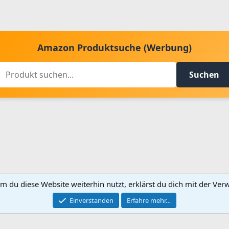
Amazon Produktsuche (Werbung)
Suchen
m du diese Website weiterhin nutzt, erklärst du dich mit der V
Kontakt aufnehmen
Bed
Einverstanden
Erfahre mehr…
®
Community platform by XenForo
© 2010-2024 XenForo Ltd.