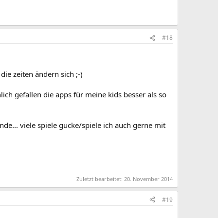
#18
ie zeiten ändern sich ;-)
ch gefallen die apps für meine kids besser als so
de... viele spiele gucke/spiele ich auch gerne mit
Zuletzt bearbeitet:
20. November 2014
#19