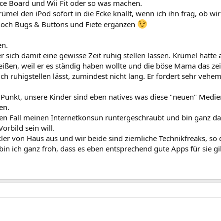
nce Board und Wii Fit oder so was machen.
Krümel den iPod sofort in die Ecke knallt, wenn ich ihn frag, ob w
noch Bugs & Buttons und Fiete ergänzen
en.
er sich damit eine gewisse Zeit ruhig stellen lassen. Krümel hatt
ßen, weil er es ständig haben wollte und die böse Mama das zeit
ich ruhigstellen lässt, zumindest nicht lang. Er fordert sehr vehem
 Punkt, unsere Kinder sind eben natives was diese "neuen" Medie
en.
den Fall meinen Internetkonsun runtergeschraubt und bin ganz da
orbild sein will.
er von Haus aus und wir beide sind ziemliche Technikfreaks, so 
in ich ganz froh, dass es eben entsprechend gute Apps für sie g