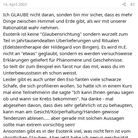
16. April 2003
#2
Ich GLAUBE nicht daran, sonden bin mir sicher, dass es mehr
Dinge zwischen Himmel und Erde gibt, als wir mit unserer
Rationalität wahr nehmen.
Esoterik ist keine "Glaubensrichtung" sondern wurzelt zum
Teil in Jahrtausendealten Überlieferungen und Ritualen
(Edelsteintherapie der Hildegard von Bingen). Es wird m.E.
nicht an "etwas" geglaubt, sondern es werden versuchsweise
Erklärungen geliefert für Phänomene und Geschehnisse.
So teilt dir zum Beispiel ein Tarot nur das mit, wass du im
Unterbewusstsein eh schon weisst.
Leider gibt es auch unter den Eso-Tanten viele schwarze
Schafe, die sich profilieren wollen. So hatte ich in einem Kurs
mal eine Teilnehmerin die sagte "Ich kann Ihnen genau sagen
ob und wann sie Krebs bekommen". Na danke - mal
abgesehen davon, dass dies sehr gefährlich ist zu behaupten,
kann man am Gesicht/Körperhaltung/Händen gewisse
Tendenzen ablesen..... aber gerade mit solchen Aussagen
sollte man extrem vorsichtig sein!
Ansonsten gibt es in der Esoterik viel, was nicht fern ist vom
christlichen Glauben. Aber jetzt habe ich genug geschwätzt