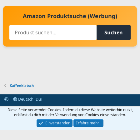
Amazon Produktsuche (Werbung)
Suchen
Kaffeeklatsch
Deutsch [Du]
Kontakt aufnehmen
Bedingungen und Regeln
Datenschutz
Diese Seite verwendet Cookies. Indem du diese Website weiterhin nutzt,
Hilfe
Startseite
R
erklärst du dich mit der Verwendung von Cookies einverstanden.
S
S
Einverstanden
Erfahre mehr…
®
Community platform by XenForo
© 2010-2024 XenForo Ltd.