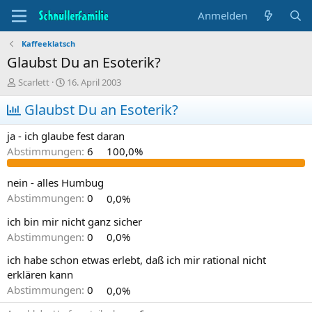
Anmelden
Kaffeeklatsch
Glaubst Du an Esoterik?
T
B
Scarlett
16. April 2003
h
e
e
Glaubst Du an Esoterik?
g
m
i
e
n
ja - ich glaube fest daran
n
n
Abstimmungen:
6
100,0%
s
d
t
a
a
t
nein - alles Humbug
r
u
Abstimmungen:
0
0,0%
t
m
e
ich bin mir nicht ganz sicher
r
Abstimmungen:
0
0,0%
ich habe schon etwas erlebt, daß ich mir rational nicht
erklären kann
Abstimmungen:
0
0,0%