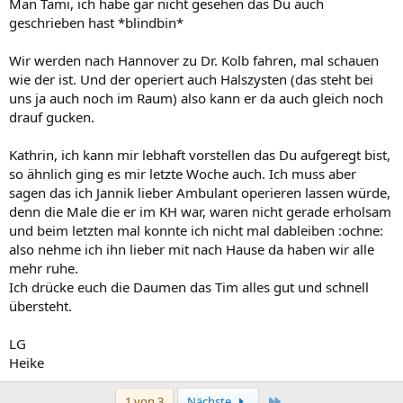
Man Tami, ich habe gar nicht gesehen das Du auch
Zu welchem Kinderchirurgen gehst Du denn ?
geschrieben hast *blindbin*
Liebe Grüße
Wir werden nach Hannover zu Dr. Kolb fahren, mal schauen
Tami
wie der ist. Und der operiert auch Halszysten (das steht bei
uns ja auch noch im Raum) also kann er da auch gleich noch
drauf gucken.
Kathrin, ich kann mir lebhaft vorstellen das Du aufgeregt bist,
so ähnlich ging es mir letzte Woche auch. Ich muss aber
sagen das ich Jannik lieber Ambulant operieren lassen würde,
denn die Male die er im KH war, waren nicht gerade erholsam
und beim letzten mal konnte ich nicht mal dableiben :ochne:
also nehme ich ihn lieber mit nach Hause da haben wir alle
mehr ruhe.
Ich drücke euch die Daumen das Tim alles gut und schnell
übersteht.
LG
Heike
Letzte
1 von 3
Nächste