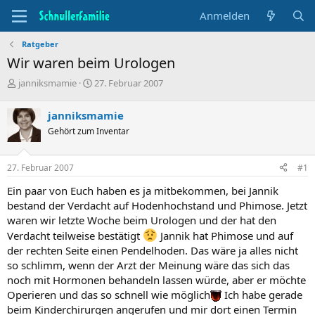
Anmelden
Ratgeber
Wir waren beim Urologen
T
B
janniksmamie
27. Februar 2007
h
e
e
g
janniksmamie
m
i
Gehört zum Inventar
e
n
n
n
s
d
27. Februar 2007
#1
t
a
a
t
Ein paar von Euch haben es ja mitbekommen, bei Jannik
r
u
bestand der Verdacht auf Hodenhochstand und Phimose. Jetzt
t
m
waren wir letzte Woche beim Urologen und der hat den
e
r
Verdacht teilweise bestätigt
Jannik hat Phimose und auf
der rechten Seite einen Pendelhoden. Das wäre ja alles nicht
so schlimm, wenn der Arzt der Meinung wäre das sich das
noch mit Hormonen behandeln lassen würde, aber er möchte
Operieren und das so schnell wie möglich
Ich habe gerade
beim Kinderchirurgen angerufen und mir dort einen Termin