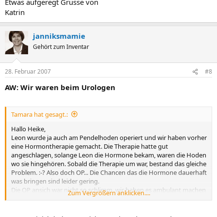
Etwas aufgeregt Grüsse von
Katrin
janniksmamie
Gehört zum Inventar
28. Februar 2007
#8
AW: Wir waren beim Urologen
Tamara hat gesagt.:
Hallo Heike,
Leon wurde ja auch am Pendelhoden operiert und wir haben vorher
eine Hormontherapie gemacht. Die Therapie hatte gut
angeschlagen, solange Leon die Hormone bekam, waren die Hoden
wo sie hingehören. Sobald die Therapie um war, bestand das gleiche
Problem. :-? Also doch OP... Die Chancen das die Hormone dauerhaft
was bringen sind leider gering.
Die OP ansich war nicht so schlimm, wir haben es ambulant machen
Zum Vergrößern anklicken....
lassen und Leon war Nachmittags schon wieder ganz der Alte und
wollte Ball spielen und Bobby Car fahren