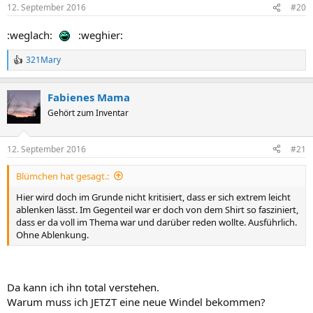
12. September 2016
#20
:weglach:
:weghier:
321Mary
R
e
a
Fabienes Mama
c
t
Gehört zum Inventar
i
o
n
12. September 2016
#21
s
:
Blümchen hat gesagt.:
Hier wird doch im Grunde nicht kritisiert, dass er sich extrem leicht
ablenken lässt. Im Gegenteil war er doch von dem Shirt so fasziniert,
dass er da voll im Thema war und darüber reden wollte. Ausführlich.
Ohne Ablenkung.
Da kann ich ihn total verstehen.
Warum muss ich JETZT eine neue Windel bekommen?