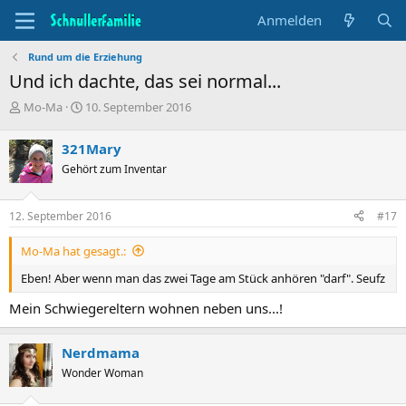
Anmelden
Rund um die Erziehung
Und ich dachte, das sei normal...
T
B
Mo-Ma
10. September 2016
h
e
e
g
321Mary
m
i
Gehört zum Inventar
e
n
n
n
s
d
12. September 2016
#17
t
a
a
t
Mo-Ma hat gesagt.:
r
u
t
m
Eben! Aber wenn man das zwei Tage am Stück anhören "darf". Seufz
e
r
Mein Schwiegereltern wohnen neben uns...!
Nerdmama
Wonder Woman