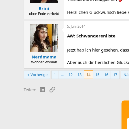
Brini
Herzlichen Glückwunsch liebe 
ohne Ende verliebt
5. Juni 2014
AW: Schwangerenliste
Jetzt hab ich hier gesehen, das
Nerdmama
Aber auch dir herzlichen Glüc
Wonder Woman
Vorherige
1
…
12
13
14
15
16
17
Nä
LinkedIn
Link
Teilen: