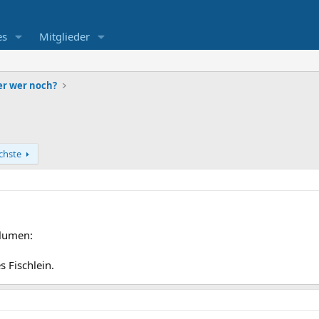
es
Mitglieder
r wer noch?
chste
blumen:
s Fischlein.