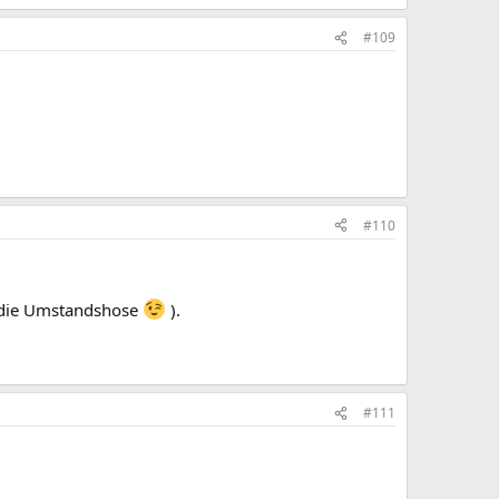
#109
#110
n die Umstandshose
).
#111