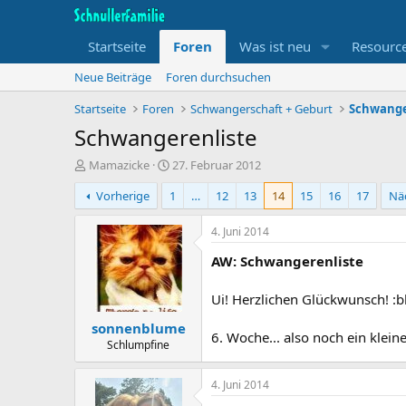
Startseite
Foren
Was ist neu
Resourc
Neue Beiträge
Foren durchsuchen
Startseite
Foren
Schwangerschaft + Geburt
Schwange
Schwangerenliste
T
B
Mamazicke
27. Februar 2012
h
e
Vorherige
1
…
12
13
14
15
16
17
Nä
e
g
m
i
e
n
4. Juni 2014
n
n
AW: Schwangerenliste
s
d
t
a
a
t
Ui! Herzlichen Glückwunsch! :
r
u
sonnenblume
t
m
6. Woche... also noch ein kleine
e
Schlumpfine
r
4. Juni 2014