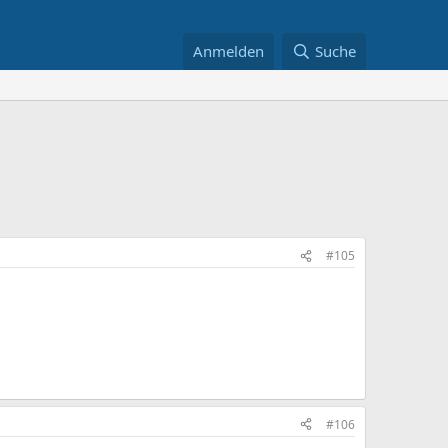
Anmelden
Suche
#105
#106