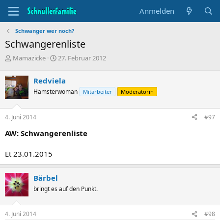
Anmelden
Schwanger wer noch?
Schwangerenliste
T
B
Mamazicke
27. Februar 2012
h
e
e
g
Redviela
m
i
Hamsterwoman
Mitarbeiter
Moderatorin
e
n
n
n
s
d
4. Juni 2014
#97
t
a
a
t
AW: Schwangerenliste
r
u
t
m
Et 23.01.2015
e
r
Bärbel
bringt es auf den Punkt.
4. Juni 2014
#98