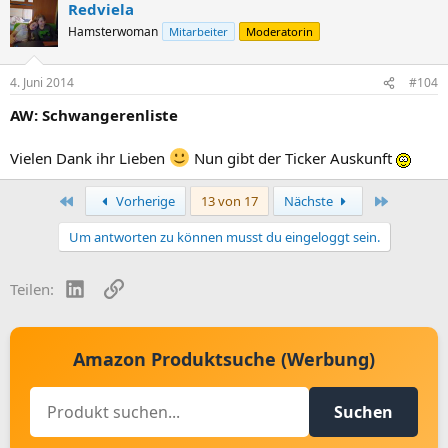
Redviela
Hamsterwoman
Mitarbeiter
Moderatorin
4. Juni 2014
#104
AW: Schwangerenliste
Vielen Dank ihr Lieben
Nun gibt der Ticker Auskunft
Erste
Letzte
Vorherige
13 von 17
Nächste
Um antworten zu können musst du eingeloggt sein.
LinkedIn
Link
Teilen:
Amazon Produktsuche (Werbung)
Suchen