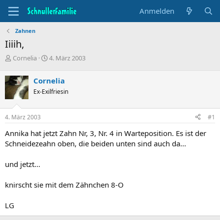
Anmelden
Zahnen
Iiiih,
T
B
Cornelia
4. März 2003
h
e
e
g
Cornelia
m
i
Ex-Exilfriesin
e
n
n
n
s
d
4. März 2003
#1
t
a
a
t
Annika hat jetzt Zahn Nr, 3, Nr. 4 in Warteposition. Es ist der
r
u
Schneidezeahn oben, die beiden unten sind auch da...
t
m
e
und jetzt...
r
knirscht sie mit dem Zähnchen 8-O
LG