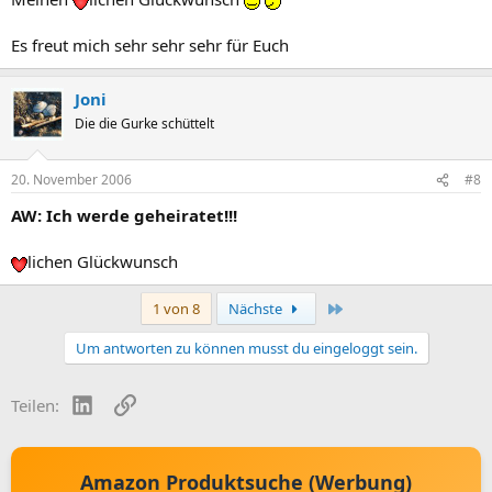
Es freut mich sehr sehr sehr für Euch
Joni
Die die Gurke schüttelt
20. November 2006
#8
AW: Ich werde geheiratet!!!
lichen Glückwunsch
Letzte
1 von 8
Nächste
Um antworten zu können musst du eingeloggt sein.
LinkedIn
Link
Teilen:
Amazon Produktsuche (Werbung)