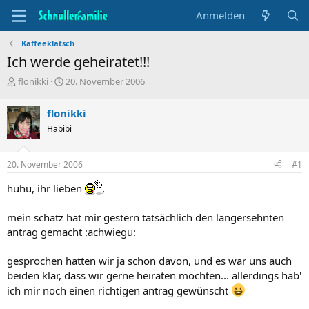
Anmelden
Kaffeeklatsch
Ich werde geheiratet!!!
T
B
flonikki
20. November 2006
h
e
e
g
flonikki
m
i
Habibi
e
n
n
n
s
d
20. November 2006
#1
t
a
a
t
huhu, ihr lieben
,
r
u
t
m
mein schatz hat mir gestern tatsächlich den langersehnten
e
r
antrag gemacht :achwiegu:
gesprochen hatten wir ja schon davon, und es war uns auch
beiden klar, dass wir gerne heiraten möchten... allerdings hab'
ich mir noch einen richtigen antrag gewünscht