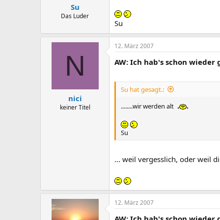
Su
Das Luder
Su
12. März 2007
N
AW: Ich hab's schon wieder 
Su hat gesagt.:
nici
........wir werden alt
keiner Titel
Su
... weil vergesslich, oder weil
12. März 2007
AW: Ich hab's schon wieder 