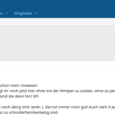
es
Mitglieder
r schon mein Unwesen.
agt ihr mich jetzt hier ohne mit der Wimper zu zucken, ohne zu j
sind die denn hin? 8O
e noch übrig sind :wink: ), das tut immer noch gut! Auch nach 4 
z so schnullerfamilienlastig sind.