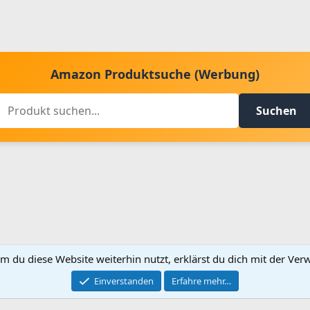
Amazon Produktsuche (Werbung)
Suchen
m du diese Website weiterhin nutzt, erklärst du dich mit der V
Kontakt aufnehmen
Bed
Einverstanden
Erfahre mehr…
®
Community platform by XenForo
© 2010-2024 XenForo Ltd.