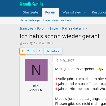
Startseite
Foren
Was ist neu
Resourc
Neue Beiträge
Foren durchsuchen
Startseite
Foren
Bistro
Kaffeeklatsch
Ich hab's schon wieder getan!
T
B
nici
12. März 2007
h
e
1
2
3
4
Nächste
e
g
m
i
e
n
12. März 2007
n
n
N
s
d
Mein Jubiläum verpennt!
t
a
a
t
4
volle Jahre treib ich nun hie
r
u
4
Jahre und ein paar Tage ertr
nici
t
m
4
Jahre - Himmel nochmal! Wo 
e
keiner Titel
r
Mädels (und die paar Jungs, di
Phasen gibt, die nicht mehr gan