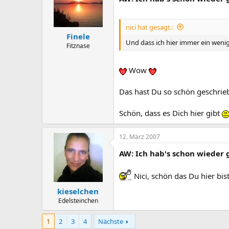
nici hat gesagt.:
Finele
Und dass ich hier immer ein wen
Fitznase
Wow
Das hast Du so schön geschrie
Schön, dass es Dich hier gibt
12. März 2007
AW: Ich hab's schon wieder 
Nici, schön das Du hier bis
kieselchen
Edelsteinchen
1
2
3
4
Nächste