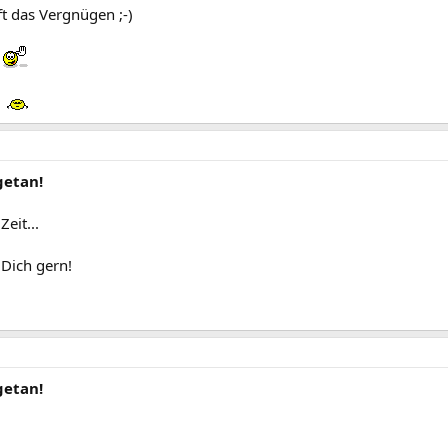
ft das Vergnügen ;-)
r
getan!
eit...
 Dich gern!
getan!