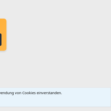
erwendung von Cookies einverstanden.
ingungen und Regeln
Datenschutz
Hilfe
Startseite
R
S
S