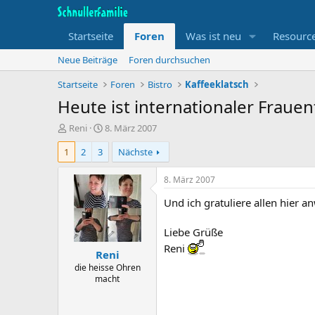
Startseite
Foren
Was ist neu
Resourc
Neue Beiträge
Foren durchsuchen
Startseite
Foren
Bistro
Kaffeeklatsch
Heute ist internationaler Fraue
T
B
Reni
8. März 2007
h
e
1
2
3
Nächste
e
g
m
i
e
n
8. März 2007
n
n
Und ich gratuliere allen hier 
s
d
t
a
a
t
Liebe Grüße
r
u
Reni
Reni
t
m
e
die heisse Ohren
macht
r