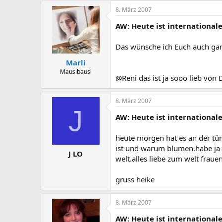
8. März 2007
AW: Heute ist international
Das wünsche ich Euch auch gan
Marli
Mausibausi
@Reni das ist ja sooo lieb vo
8. März 2007
J
AW: Heute ist international
heute morgen hat es an der tür
ist und warum blumen.habe ja e
J LO
welt.alles liebe zum welt fraue
gruss heike
8. März 2007
AW: Heute ist international