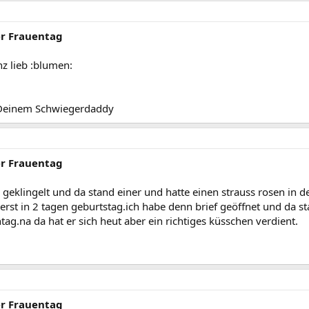
er Frauentag
z lieb :blumen:
n Deinem Schwiegerdaddy
er Frauentag
 geklingelt und da stand einer und hatte einen strauss rosen in d
rst in 2 tagen geburtstag.ich habe denn brief geöffnet und da s
ntag.na da hat er sich heut aber ein richtiges küsschen verdient.
er Frauentag