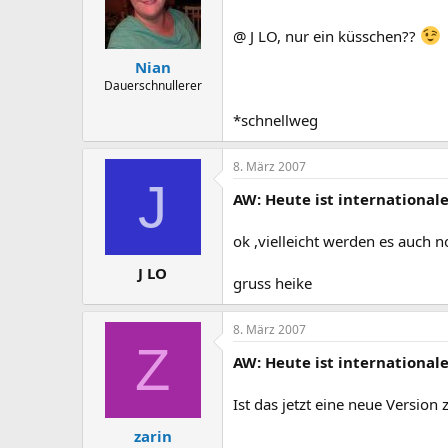
@ J LO, nur ein küsschen??
Nian
Dauerschnullerer
*schnellweg
8. März 2007
J
AW: Heute ist international
ok ,vielleicht werden es auch 
J LO
gruss heike
8. März 2007
Z
AW: Heute ist international
Ist das jetzt eine neue Version
zarin