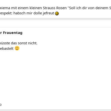
a mit einem kleinen Strauss Rosen "Soll ich dir von deinem Schwiep
respekt: habsch mir dolle jefreut
er Frauentag
üsste das sonst nicht.
gebastelt
b