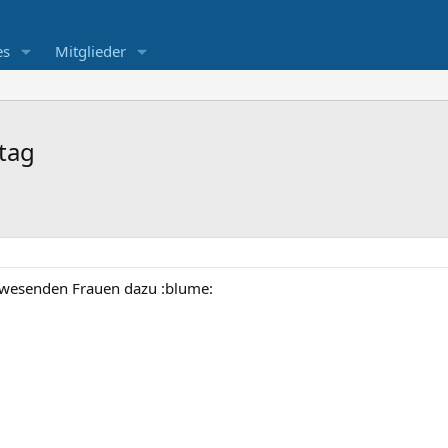
es
Mitglieder
ntag
anwesenden Frauen dazu :blume: