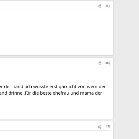
#3
#4
er der hand .ich wusste erst garnicht von wem der
tand drinne .für die beste ehefrau und mama der
#5