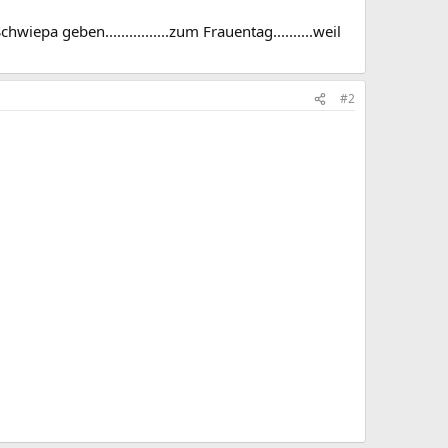
a geben................zum Frauentag..........weil
#2