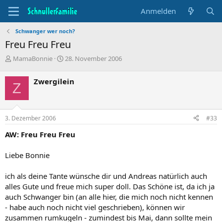
Anmelden
Schwanger wer noch?
Freu Freu Freu
T
B
MamaBonnie
28. November 2006
h
e
e
g
Zwergilein
Z
m
i
e
n
n
n
s
d
3. Dezember 2006
#33
t
a
a
t
AW: Freu Freu Freu
r
u
t
m
Liebe Bonnie
e
r
ich als deine Tante wünsche dir und Andreas natürlich auch
alles Gute und freue mich super doll. Das Schöne ist, da ich ja
auch Schwanger bin (an alle hier, die mich noch nicht kennen
- habe auch noch nicht viel geschrieben), können wir
zusammen rumkugeln - zumindest bis Mai, dann sollte mein