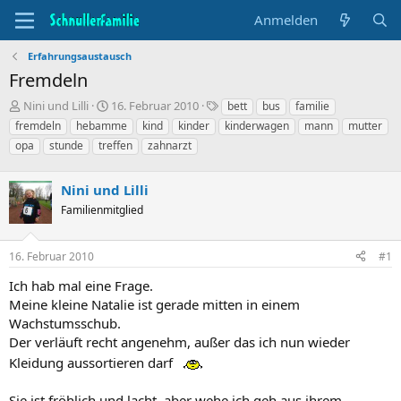
Anmelden
Erfahrungsaustausch
Fremdeln
T
B
S
Nini und Lilli
16. Februar 2010
bett
bus
familie
h
e
t
fremdeln
hebamme
kind
kinder
kinderwagen
mann
mutter
e
g
i
opa
stunde
treffen
zahnarzt
m
i
c
e
n
h
n
n
w
Nini und Lilli
s
d
o
Familienmitglied
t
a
r
a
t
t
r
u
e
16. Februar 2010
#1
t
m
e
Ich hab mal eine Frage.
r
Meine kleine Natalie ist gerade mitten in einem
Wachstumsschub.
Der verläuft recht angenehm, außer das ich nun wieder
Kleidung aussortieren darf
Sie ist fröhlich und lacht, aber wehe ich geh aus ihrem