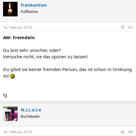
frankanton
Puffbohne
16. Februar 2010
#7
AW: Fremdeln
Du bist sehr unsicher, oder?
Versuche nicht, sie das spüren zu lassen!
Du gibst sie keiner fremden Person, das ist schon in Ordnung
so!
lg
N.i.c.o.l.e
Buchdealer
16. Februar 2010
#8