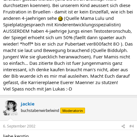
durchsetzen koennen). Bei unserem Kind aeussert sich diese
Frustration in Bruellen - damit ist er kein Einzelfall, wie ich bei
anderen 4-jaehrigen sehe
(Quelle Mama Lulu und
Spielplatzgespraech mit Kinderentwicklungsspezialistin)
AUSSERDEM haben 4-jaehrige Jungs einen Testosteronschub,
der Spiegel erhoeht sich um 50% (faellt dann spaeter auch
wieder! *hoff* bis er sich zur Pubertaet ver800facht 8O ). Das
macht sie laut und Bewegung brauchend (Quelle Biddulph.
Jungen! Wie sie gluecklich heranwachsen). Fuer Mamis nicht
so einfach... Das zitierte Buch ist fuer Jungenmamis ganz
interessant, ich denke kaufen braucht man's nicht, aber aus
der Bib wuerde ich es mir mal ausleihen. Macht Euch darauf
gefasst, die Karriereplaene Euerer Maenner zu stutzen!
Viel Spass noch mit Jan Lukas :-D
jackie
buchstabenwirbelwind
Moderatorin
6. September 2002
#4
liebe kerstin