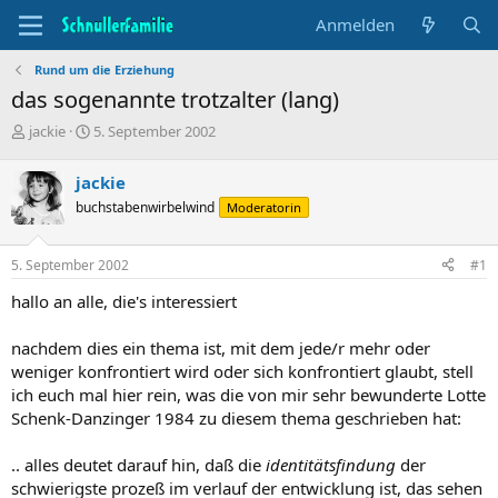
Anmelden
Rund um die Erziehung
das sogenannte trotzalter (lang)
T
B
jackie
5. September 2002
h
e
e
g
jackie
m
i
buchstabenwirbelwind
Moderatorin
e
n
n
n
s
d
5. September 2002
#1
t
a
a
t
hallo an alle, die's interessiert
r
u
t
m
nachdem dies ein thema ist, mit dem jede/r mehr oder
e
weniger konfrontiert wird oder sich konfrontiert glaubt, stell
r
ich euch mal hier rein, was die von mir sehr bewunderte Lotte
Schenk-Danzinger 1984 zu diesem thema geschrieben hat:
.. alles deutet darauf hin, daß die
identitätsfindung
der
schwierigste prozeß im verlauf der entwicklung ist, das sehen