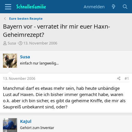
Anmelden
Eure besten Rezepte
Bayern vor - verratet ihr mir euer Haxn-
Geheimrezept?
T
B
Susa
13. November 2006
h
e
e
g
Susa
m
i
einfach nur langweilig...
e
n
n
n
s
d
13. November 2006
#1
t
a
a
t
Manchmal darf es etwas mehr sein, hab heute unbändige
r
u
Lust auf Haxen. Die ich bisher immer gemacht habe, waren
t
m
o.k. aber ich bin sicher, es gibt da geheime Kniffe, die mir als
e
Saupreiß unbekannt sind, oder?
r
KaJul
Gehört zum Inventar