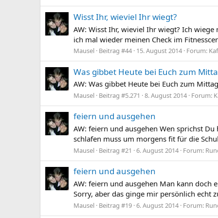
Wisst Ihr, wieviel Ihr wiegt?
AW: Wisst Ihr, wieviel Ihr wiegt? Ich wieg
ich mal wieder meinen Check im Fitnesscent
Mausel
Beitrag #44
15. August 2014
Forum:
Kaf
Was gibbet Heute bei Euch zum Mitt
AW: Was gibbet Heute bei Euch zum Mitta
Mausel
Beitrag #5.271
8. August 2014
Forum:
K
feiern und ausgehen
AW: feiern und ausgehen Wen sprichst Du h
schlafen muss um morgens fit für die Schul
Mausel
Beitrag #21
6. August 2014
Forum:
Run
feiern und ausgehen
AW: feiern und ausgehen Man kann doch ei
Sorry, aber das ginge mir persönlich echt 
Mausel
Beitrag #19
6. August 2014
Forum:
Run