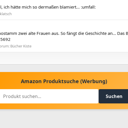
, ich hätte mich so dermaßen blamiert... :umfall:
klatsch
imostamm zwei alte Frauen aus. So fängt die Geschichte an... Das
45692
orum:
Bücher Kiste
Amazon Produktsuche (Werbung)
Suchen