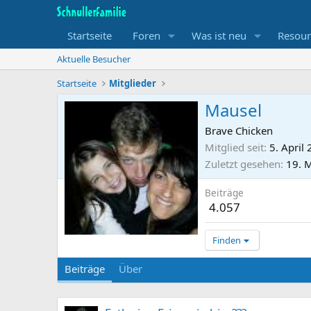
Startseite
Foren
Was ist neu
Resour
Aktuelle Besucher
Startseite
Mitglieder
Mausel
Brave Chicken
Mitglied seit
5. April
Zuletzt gesehen
19. 
Beiträge
4.057
Finden
Beiträge
Über