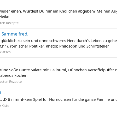
wieder einen. Würdest Du mir ein Knöllchen abgeben? Meinen Au
Heike
sten Rezepte
 Sammelfred.
cklich zu sein und ohne schweres Herz durch's Leben zu gehen h
Chr.), römischer Politiker, Rhetor, Philosoph und Schriftsteller
klatsch
Grüne Soße Bunte Salate mit Halloumi, Hühnchen Kartoffelpuffer 
d abends kochen
esten Rezepte
...
. :D 6 nimmt-kein Spiel für Hornochsen für die ganze Familie und
e Kiste