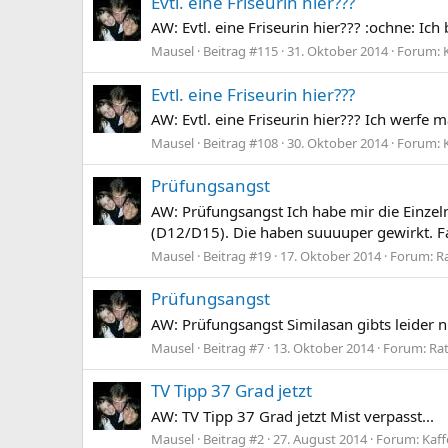
Evtl. eine Friseurin hier???
AW: Evtl. eine Friseurin hier??? :ochne: Ic
Mausel
Beitrag #115
31. Oktober 2014
Forum:
Evtl. eine Friseurin hier???
AW: Evtl. eine Friseurin hier??? Ich werfe
Mausel
Beitrag #108
30. Oktober 2014
Forum:
Prüfungsangst
AW: Prüfungsangst Ich habe mir die Einzel
(D12/D15). Die haben suuuuper gewirkt. Fall
Mausel
Beitrag #19
17. Oktober 2014
Forum:
R
Prüfungsangst
AW: Prüfungsangst Similasan gibts leider nu
Mausel
Beitrag #7
13. Oktober 2014
Forum:
Ra
TV Tipp 37 Grad jetzt
AW: TV Tipp 37 Grad jetzt Mist verpasst...
Mausel
Beitrag #2
27. August 2014
Forum:
Kaff