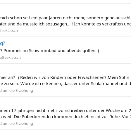
e mich schon seit ein paar Jahren nicht mehr, sondern gehe aussc
er und da musste ich sozusagen....! Ich konnte es verkraften und
feeklatsch
ag?
g? Pommes im Schwimmbad und abends grillen :)
affeeklatsch
ier an? :) Reden wir von Kindern oder Erwachsenen? Mein Sohn g
e zu sein. Würde ich erkennen, dass er unter Schlafmangel und da
d um die Erziehung
nem 17 jährigen nicht mehr vorschreiben unter der Woche um 21
zu weit. Die Pubertierenden kommen doch eh nicht zur Ruhe. Vor 23
d um die Erziehung