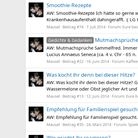
Smoothie-Rezepte
AW: Smoothie-Rezepte Ich hätte so gerne 
Krankenhausaufenthalt dahingerafft. :( LG 
Mausel
Beitrag #74
7. Juli 2014
Forum:
Eure be
Mutmachsprüche
Gedichte & Gedanken
AW: Mutmachsprüche Sammelfred. Immer glü
Lucius Annaeus Seneca (ca. 4 v. Chr - 65 n. 
Mausel
Beitrag #22
16. Juni 2014
Forum:
Kaffee
Was kocht ihr denn bei dieser Hitze?
AW: Was kocht ihr denn bei dieser Hitze? 
Wassermelone oder Obst jeglicher Art un
Mausel
Beitrag #13
12. Juni 2014
Forum:
Eure b
Empfehlung für Familienspiel gesucht
AW: Empfehlung für Familienspiel gesucht..
Mausel
Beitrag #35
24. März 2014
Forum:
Spiel
Wie würdet ihr reagieren?