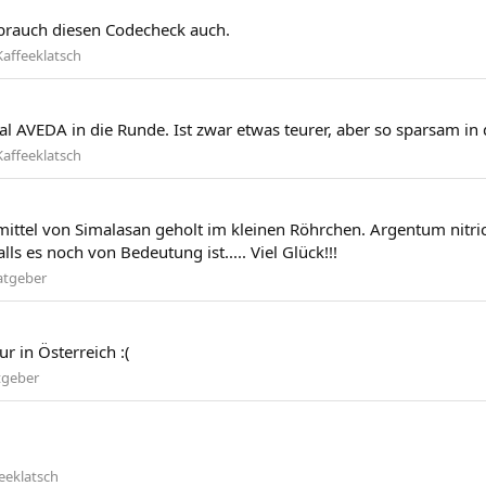
h brauch diesen Codecheck auch.
Kaffeeklatsch
 mal AVEDA in die Runde. Ist zwar etwas teurer, aber so sparsam i
Kaffeeklatsch
mittel von Simalasan geholt im kleinen Röhrchen. Argentum nitr
s es noch von Bedeutung ist..... Viel Glück!!!
atgeber
r in Österreich :(
tgeber
eeklatsch