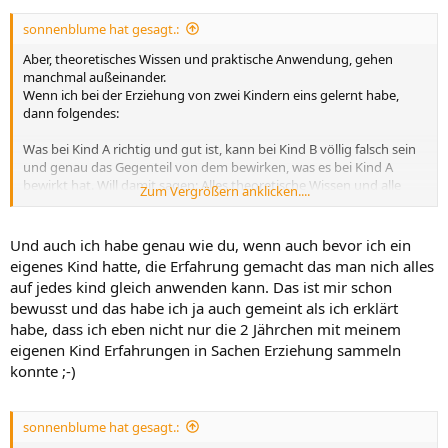
sonnenblume hat gesagt.:
Aber, theoretisches Wissen und praktische Anwendung, gehen
manchmal außeinander.
Wenn ich bei der Erziehung von zwei Kindern eins gelernt habe,
dann folgendes:
Was bei Kind A richtig und gut ist, kann bei Kind B völlig falsch sein
und genau das Gegenteil von dem bewirken, was es bei Kind A
bewirkt hat. Will damit sagen: Alles theoretische Wissen und alle
Zum Vergrößern anklicken....
Erfahrung mit anderen (Kindern, Personen) bringen mich bei der
Erziehung meiner (eigenen) Kinder nicht sehr weit.
Jedes Kind, jeder Mensch ist individuell und es gibt kein
Und auch ich habe genau wie du, wenn auch bevor ich ein
Grundrezept, das man auf alle anwenden kann.
eigenes Kind hatte, die Erfahrung gemacht das man nich alles
auf jedes kind gleich anwenden kann. Das ist mir schon
bewusst und das habe ich ja auch gemeint als ich erklärt
habe, dass ich eben nicht nur die 2 Jährchen mit meinem
eigenen Kind Erfahrungen in Sachen Erziehung sammeln
konnte ;-)
sonnenblume hat gesagt.: