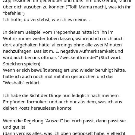
Aggressionen dir gegenüber und gibts ihm das Gefühl, Macht
über dich ausüben zu können ("Toll! Mama macht, was ich ihr
"befehle!")
Ich hoffe, du verstehst, wie ich es meine...
In deinem Beispiel vom Treppenhaus hätte ich ihn im
Wohnzimmer weiter toben lassen, während ich mich auch
dort aufgehalten hätte, allerdings ohne alle zwei Minuten
nachzufragen. Das ist m. E. negative Aufmerksamkeit und
wird auch bei uns oftmals "Zweckentfremdet" (Stichwort:
Spielchen spielen).
Wenn er sich bewußt abreagiert und wieder beruhigt hätte,
hätte ich auch noch mal mit ihm gesprochen und das
"Weshalb" erklärt.
Ich habe die Sicht der Dinge nun lediglich nach meinem
Empfinden formuliert und auch nur aus dem, was ich aus
deinen Posts herauslesen konnte.
Wenn die Regelung "Auszeit" bei euch passt, dann passt sie
und gut is!
(dann vergiss alles, was ich oben getippselt habe. Vielleicht