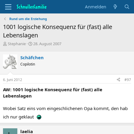
Anmelden
Rund um die Erziehung
1001 logische Konsequenz für (fast) alle
Lebenslagen
T
B
Stephanie
28. August 2007
h
e
e
g
Schäfchen
m
i
Copilotin
e
n
n
n
s
d
6. Juni 2012
#97
t
a
a
t
AW: 1001 logische Konsequenz für (fast) alle
r
u
Lebenslagen
t
m
e
Wobei Satz eins vom eingeschlichenen Opa kommt, den hab
r
ich nur geklaut
laelia