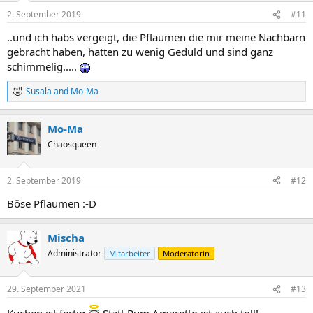
n
2. September 2019
#11
s
:
..und ich habs vergeigt, die Pflaumen die mir meine Nachbarn
gebracht haben, hatten zu wenig Geduld und sind ganz
schimmelig.....
Susala
and
Mo-Ma
R
e
a
Mo-Ma
c
t
Chaosqueen
i
o
n
2. September 2019
#12
s
:
Böse Pflaumen :-D
Mischa
Administrator
Mitarbeiter
Moderatorin
29. September 2021
#13