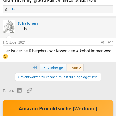
Kuchen ist fertig
Statt Rum Amaretto ist auch toll!
ElliS
R
e
a
Schäfchen
c
t
Copilotin
i
o
n
1. Oktober 2021
#14
s
:
Hier ist der heiß begehrt - wir lassen den Alkohol immer weg.
Erste
Vorherige
2 von 2
Um antworten zu können musst du eingeloggt sein.
LinkedIn
Link
Teilen:
Amazon Produktsuche (Werbung)