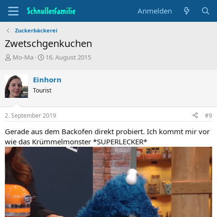
Anmelden
Zuckerbäckerei
Zwetschgenkuchen
T
B
Mo-Ma
16. August 2015
h
e
e
g
Einhorn
m
i
Tourist
e
n
n
n
s
d
2. September 2019
#9
t
a
a
t
Gerade aus dem Backofen direkt probiert. Ich kommt mir vor
r
u
wie das Krümmelmonster *SUPERLECKER*
t
m
e
r