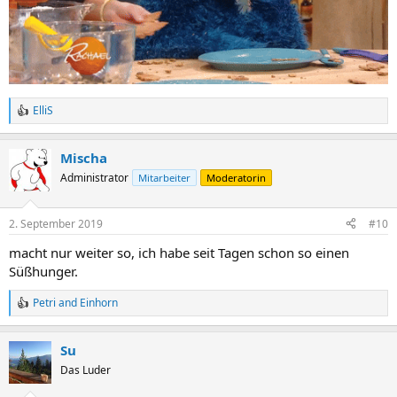
ElliS
R
e
a
Mischa
c
t
Administrator
Mitarbeiter
Moderatorin
i
o
n
2. September 2019
#10
s
:
macht nur weiter so, ich habe seit Tagen schon so einen
Süßhunger.
Petri
and
Einhorn
R
e
a
Su
c
t
Das Luder
i
o