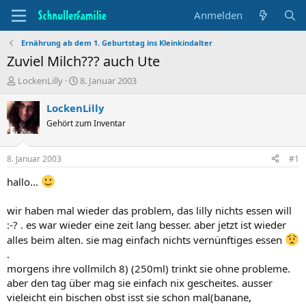
Anmelden
Ernährung ab dem 1. Geburtstag ins Kleinkindalter
Zuviel Milch??? auch Ute
T
B
LockenLilly
8. Januar 2003
h
e
e
g
LockenLilly
m
i
Gehört zum Inventar
e
n
n
n
s
d
8. Januar 2003
#1
t
a
a
t
hallo...
r
u
t
m
wir haben mal wieder das problem, das lilly nichts essen will
e
:-? . es war wieder eine zeit lang besser. aber jetzt ist wieder
r
alles beim alten. sie mag einfach nichts vernünftiges essen
.
morgens ihre vollmilch 8) (250ml) trinkt sie ohne probleme.
aber den tag über mag sie einfach nix gescheites. ausser
vieleicht ein bischen obst isst sie schon mal(banane,