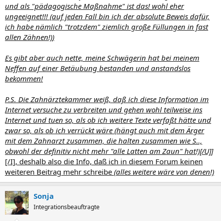
und als "pädagogische Maßnahme" ist
das!
wohl eher
ungeeignet!!!
(auf jeden Fall bin ich der absolute Beweis dafür,
ich habe nämlich "trotzdem" ziemlich große Füllungen in fast
allen Zähnen!)
)
Es gibt aber auch nette, meine Schwägerin hat bei meinem
Neffen auf einer Betäubung bestanden und anstandslos
bekommen!
P.S. Die Zahnärztekammer weiß, daß ich diese Information im
Internet versuche zu verbreiten und gehen wohl teilweise ins
Internet und tuen so, als ob ich weitere Texte verfaßt hätte und
zwar so, als ob ich verrückt wäre
(hängt auch mit dem Ärger
mit dem Zahnarzt zusammen, die halten zusammen wie S..,
obwohl
der
definitiv nicht mehr "alle Latten am Zaun" hat!)[/
U]
]
[/I], deshalb also die Info, daß
ich
in diesem Forum keinen
weiteren Beitrag mehr schreibe
(alles weitere wäre von denen!)
Sonja
Integrationsbeauftragte