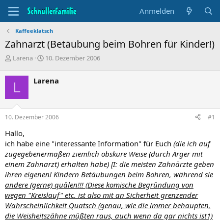
Anmelden
Kaffeeklatsch
Zahnarzt (Betäubung beim Bohren für Kinder!)
T
B
Larena
10. Dezember 2006
h
e
e
g
Larena
L
m
i
e
n
n
n
s
d
10. Dezember 2006
#1
t
a
a
t
Hallo,
r
u
ich habe eine "interessante Information" für Euch
(die ich auf
t
m
zugegebenermaßen ziemlich obskure Weise
(durch Ärger mit
e
einem Zahnarzt)
erhalten habe) [I: die meisten Zahnärzte geben
r
ihren
eigenen!
Kindern Betäubungen beim Bohren, während sie
andere
(gerne)
quälen!!!
(Diese komische Begründung von
wegen "Kreislauf" etc. ist also mit an Sicherheit grenzender
Wahrscheinlichkeit Quatsch
(genau, wie die immer behaupten,
die Weisheitszähne müßten raus, auch wenn da gar nichts ist1)