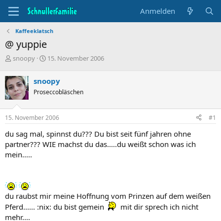
Anmelden
Kaffeeklatsch
@ yuppie
T
B
snoopy
15. November 2006
h
e
e
g
snoopy
m
i
Proseccobläschen
e
n
n
n
s
d
15. November 2006
#1
t
a
a
t
du sag mal, spinnst du??? Du bist seit fünf jahren ohne
r
u
partner??? WIE machst du das.....du weißt schon was ich
t
m
mein.....
e
r
du raubst mir meine Hoffnung vom Prinzen auf dem weißen
Pferd...... :nix: du bist gemein
mit dir sprech ich nicht
mehr....