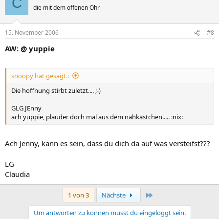
C
die mit dem offenen Ohr
15. November 2006
#8
AW: @ yuppie
snoopy hat gesagt.:
Die hoffnung stirbt zuletzt.... ;-)
GLG JEnny
ach yuppie, plauder doch mal aus dem nähkästchen..... :nix:
Ach Jenny, kann es sein, dass du dich da auf was versteifst???
LG
Claudia
Letzte
1 von 3
Nächste
Um antworten zu können musst du eingeloggt sein.