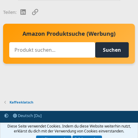
LinkedIn
Link
Teilen:
Amazon Produktsuche (Werbung)
Suchen
Kaffeeklatsch
Deutsch [Du]
Kontakt aufnehmen
Bedingungen und Regeln
Datenschutz
Diese Seite verwendet Cookies. Indem du diese Website weiterhin nutzt,
Hilfe
Startseite
R
erklärst du dich mit der Verwendung von Cookies einverstanden.
S