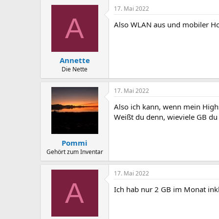
a
17. Mai 2022
c
A
t
Also WLAN aus und mobiler Hots
i
o
n
s
:
Annette
Die Nette
17. Mai 2022
Also ich kann, wenn mein High
Weißt du denn, wieviele GB du 
Pommi
Gehört zum Inventar
17. Mai 2022
A
Ich hab nur 2 GB im Monat inkl