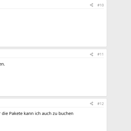
#10
#11
en.
#12
r die Pakete kann ich auch zu buchen