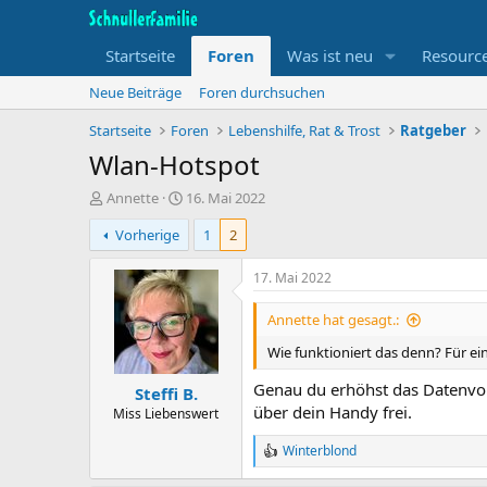
Startseite
Foren
Was ist neu
Resourc
Neue Beiträge
Foren durchsuchen
Startseite
Foren
Lebenshilfe, Rat & Trost
Ratgeber
Wlan-Hotspot
T
B
Annette
16. Mai 2022
h
e
Vorherige
1
2
e
g
m
i
e
n
17. Mai 2022
n
n
s
d
Annette hat gesagt.:
t
a
Wie funktioniert das denn? Für e
a
t
r
u
Genau du erhöhst das Datenvo
Steffi B.
t
m
über dein Handy frei.
e
Miss Liebenswert
r
Winterblond
R
e