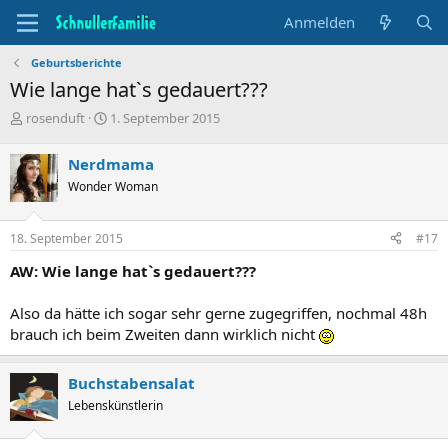
Anmelden
Geburtsberichte
Wie lange hat`s gedauert???
T
B
rosenduft
1. September 2015
h
e
e
g
Nerdmama
m
i
Wonder Woman
e
n
n
n
s
d
18. September 2015
#17
t
a
a
t
AW: Wie lange hat`s gedauert???
r
u
t
m
Also da hätte ich sogar sehr gerne zugegriffen, nochmal 48h
e
brauch ich beim Zweiten dann wirklich nicht
r
Buchstabensalat
Lebenskünstlerin