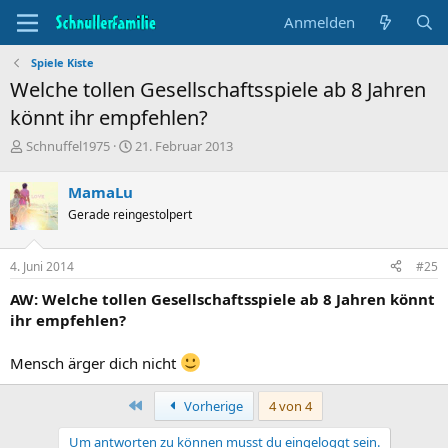
Anmelden
Spiele Kiste
Welche tollen Gesellschaftsspiele ab 8 Jahren
könnt ihr empfehlen?
T
B
Schnuffel1975
21. Februar 2013
h
e
e
g
MamaLu
m
i
Gerade reingestolpert
e
n
n
n
s
d
4. Juni 2014
#25
t
a
a
t
AW: Welche tollen Gesellschaftsspiele ab 8 Jahren könnt
r
u
ihr empfehlen?
t
m
e
r
Mensch ärger dich nicht
Erste
Vorherige
4 von 4
Um antworten zu können musst du eingeloggt sein.